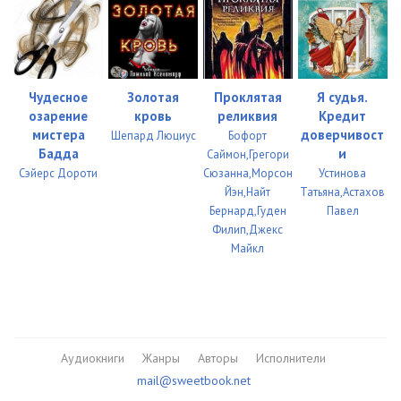
Чудесное
Золотая
Проклятая
Я судья.
озарение
кровь
реликвия
Кредит
мистера
доверчивост
Шепард Люциус
Бофорт
Бадда
и
Саймон,Грегори
Сэйерс Дороти
Сюзанна,Морсон
Устинова
Йэн,Найт
Татьяна,Астахов
Бернард,Гуден
Павел
Филип,Джекс
Майкл
Аудиокниги
Жанры
Авторы
Исполнители
mail@sweetbook.net