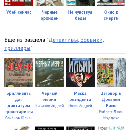
Убей сейчас
Черные
Не чувствуя
Окно к
орхидеи
беды
смерти
Еще из раздела "
Детективы, боевики,
триллеры
"
Бриллианты
Черный
Маска
Заговор в
для
мерин
резидента
Древнем
диктатуры
Риме
Кивинов Андрей
Ильин Андрей
пролетариата
Робертс Джон
Семёнов Юлиан
Мэддокс