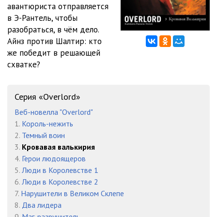
авантюриста отправляется
в Э-Рантель, чтобы
разобраться, в чём дело.
Айнз против Шалтир: кто
же победит в решающей
схватке?
Серия «Overlord»
Веб-новелла "Overlord"
1.
Король-нежить
2.
Темный воин
3.
Кровавая валькирия
4.
Герои людоящеров
5.
Люди в Королевстве 1
6.
Люди в Королевстве 2
7.
Нарушители в Великом Склепе
8.
Два лидера
9.
Маг-разрушитель