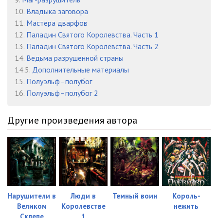
10.
Владыка заговора
11.
Мастера дварфов
12.
Паладин Святого Королевства. Часть 1
13.
Паладин Святого Королевства. Часть 2
14.
Ведьма разрушенной страны
14.5.
Дополнительные материалы
15.
Полуэльф–полубог
16.
Полуэльф–полубог 2
Другие произведения автора
Нарушители в
Люди в
Темный воин
Король-
Великом
Королевстве
нежить
Склепе
1