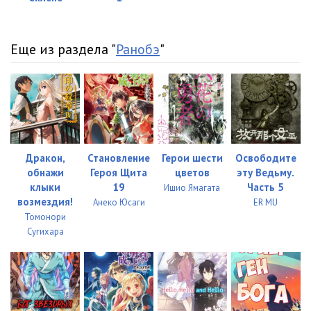
Еще из раздела "
Ранобэ
"
Дракон,
Становление
Герои шести
Освободите
обнажи
Героя Щита
цветов
эту Ведьму.
клыки
19
Часть 5
Ишио Ямагата
возмездия!
Анеко Юсаги
ER MU
Томонори
Сугихара