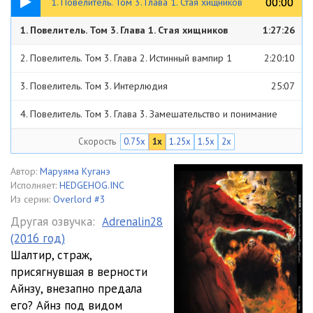
00:00
00:00
1. Повелитель. Том 3. Глава 1. Стая хищников
1. Повелитель. Том 3. Глава 1. Стая хищников
1:27:26
2. Повелитель. Том 3. Глава 2. Истинный вампир 1
2:20:10
3. Повелитель. Том 3. Интерлюдия
25:07
4. Повелитель. Том 3. Глава 3. Замешательство и понимание
2:35:09
Скорость
0.75x
1x
1.25x
1.5x
2x
5. Повелитель. Том 3. Глава 4. Перед смертельным поединком
1:45:20
6. Повелитель. Том 3. Глава 5. Игровой персонаж против
Автор:
Маруяма Куганэ
Исполняет:
HEDGEHOG.INC
неигрового
2:07:47
7. Повелитель. Том 3. Эпилог
07:57
Из серии:
Overlord #3
Другая озвучка:
Adrenalin28
(2016 год)
Шалтир, страж,
присягнувшая в верности
Айнзу, внезапно предала
его? Айнз под видом