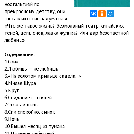
Тол34
55:45
ностальгией по
прекрасному детству, они
заставляют нас задуматься:
«Что же такое жизнь? Безмолвный театр китайских
теней, цепь снов, лавка жулика? Или дар безответной
любви...»
Содержание:
1.Соня
2.Любишь — не любишь
3.«На золотом крыльце сидели...»
4.Милая Шура
5.Круг
6.Свидание с птицей
7.Огонь и пыль
8.Спи спокойно, сынок
9.Ночь
10.Вышел месяц из тумана
11.Пламень небесный