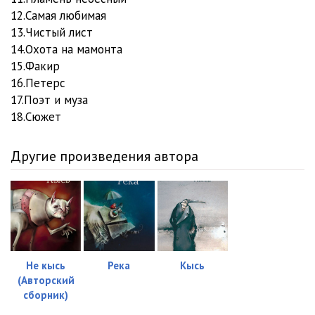
12.Самая любимая
13.Чистый лист
14.Охота на мамонта
15.Факир
16.Петерс
17.Поэт и муза
18.Сюжет
Другие произведения автора
Не кысь
Река
Кысь
(Авторский
сборник)