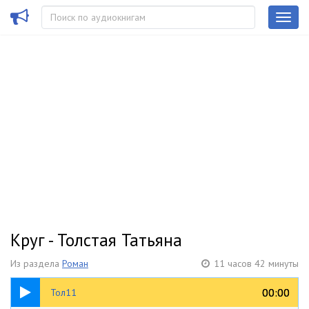
Круг - Толстая Татьяна
Из раздела
Роман
11 часов 42 минуты
59:33
00:00
00:00
Тол11