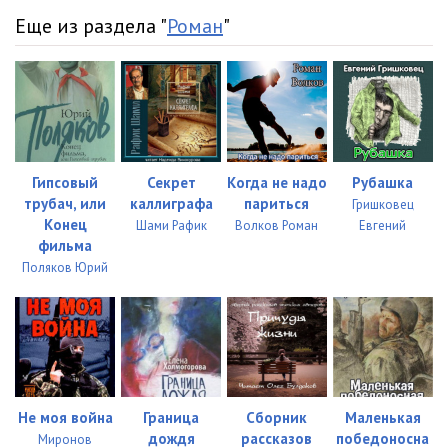
Еще из раздела "
Роман
"
Гипсовый
Секрет
Когда не надо
Рубашка
трубач, или
каллиграфа
париться
Гришковец
Конец
Шами Рафик
Волков Роман
Евгений
фильма
Поляков Юрий
Не моя война
Граница
Сборник
Маленькая
дождя
рассказов
победоносна
Миронов