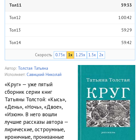
Тол11
59:33
Тол12
1:00:42
Тол13
59:29
Тол14
59:42
Скорость
0.75x
1x
1.25x
1.5x
2x
Тол21
59:41
Тол22
59:55
Автор:
Толстая Татьяна
Исполняет:
Савицкий Николай
Тол23
59:55
«Круг» — уже пятый
сборник серии книг
Тол24
59:30
Татьяны Толстой: «Кысь»,
Тол31
56:01
«День», «Ночь», «Двое»,
«Изюм». В него вошли
Тол32
56:29
лучшие рассказы автора —
лирические, остроумные,
Тол33
56:17
ироничные, пронизанные