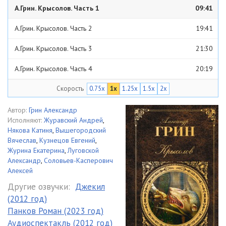
А.Грин. Крысолов. Часть 1
09:41
А.Грин. Крысолов. Часть 2
19:41
А.Грин. Крысолов. Часть 3
21:30
А.Грин. Крысолов. Часть 4
20:19
Скорость
0.75x
1x
1.25x
1.5x
2x
А.Грин. Крысолов. Часть 5
16:54
Автор:
Грин Александр
Исполняют:
Журавский Андрей
,
Някова Катиня
,
Вышегородский
Вячеслав
,
Кузнецов Евгений
,
Журина Екатерина
,
Луговской
Александр
,
Соловьев-Касперович
Алексей
Другие озвучки:
Джекил
(2012 год)
Панков Роман (2023 год)
Аудиоспектакль (2012 год)