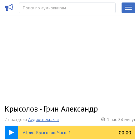
Крысолов - Грин Александр
Из раздела
Аудиоспектакли
1 час 28 минут
09:41
00:00
00:00
А.Грин. Крысолов. Часть 1