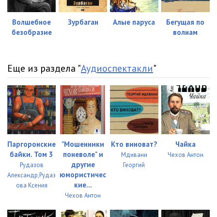
Волшебное
Зурбаган
Алые паруса
Бегущая по
безобразие
волнам
Еще из раздела "
Аудиоспектакли
"
Паргоронские
"Мошенники
Кто виноват?
Чайка
байки. Том 3
поневоле" и
Мдивани
Чехов Антон
другие
Рудазов
Георгий
юмористичес
Александр,Рудаз
кие...
ова Ксения
Чехов Антон