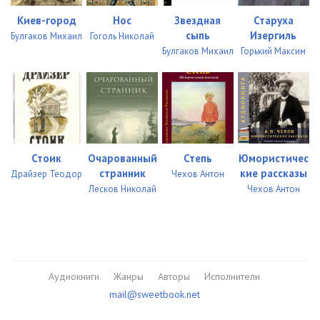
Киев-город
Нос
Звездная
Старуха
сыпь
Изергиль
Булгаков Михаил
Гоголь Николай
Булгаков Михаил
Горький Максим
Стоик
Очарованный
Степь
Юмористичес
странник
кие рассказы
Драйзер Теодор
Чехов Антон
Лесков Николай
Чехов Антон
Аудиокниги
Жанры
Авторы
Исполнители
mail@sweetbook.net