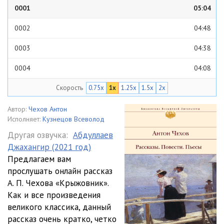
0001
05:04
0002
04:48
0003
04:38
0004
04:08
Скорость
0.75x
1x
1.25x
1.5x
2x
0005
04:25
0006
03:13
Автор:
Чехов Антон
Исполняет:
Кузнецов Всеволод
Другая озвучка:
Абдуллаев
Джахангир (2021 год)
Предлагаем вам
прослушать онлайн рассказ
А. П. Чехова «Крыжовник».
Как и все произведения
великого классика, данный
рассказ очень кратко, четко