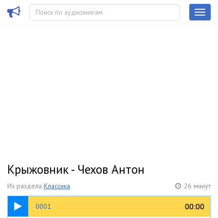
Крыжовник - Чехов Антон
Из раздела
Классика
26 минут
05:04
00:00
00:00
0001