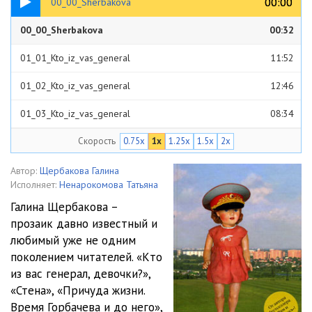
00:00
00:00
00_00_Sherbakova
00_00_Sherbakova
00:32
01_01_Kto_iz_vas_general
11:52
01_02_Kto_iz_vas_general
12:46
01_03_Kto_iz_vas_general
08:34
Скорость
0.75x
1x
1.25x
1.5x
2x
01_04_Kto_iz_vas_general
10:04
01_05_Kto_iz_vas_general
07:27
Автор:
Щербакова Галина
Исполняет:
Ненарокомова Татьяна
01_06_Kto_iz_vas_general
12:45
Галина Щербакова –
прозаик давно известный и
01_07_Kto_iz_vas_general
12:53
любимый уже не одним
01_08_Kto_iz_vas_general
10:29
поколением читателей. «Кто
из вас генерал, девочки?»,
01_09_Kto_iz_vas_general
11:48
«Стена», «Причуда жизни.
Время Горбачева и до него»,
01_10_Kto_iz_vas_general
15:23