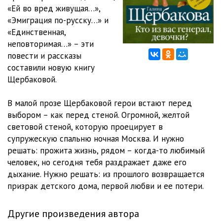
«Ей во вред живущая…»,
01_11_Kto_iz_vas_general
15:41
«Эмиграция по-русску…» и
«Единственная,
01_12_Kto_iz_vas_general
16:06
неповторимая…» – эти
повести и рассказы
01_13_Kto_iz_vas_general
08:41
составили новую книгу
01_14_Kto_iz_vas_general
09:49
Щербаковой.
01_15_Kto_iz_vas_general
08:27
В малой прозе Щербаковой герои встают перед
выбором – как перед стеной. Огромной, желтой
01_16_Kto_iz_vas_general
16:08
световой стеной, которую проецирует в
01_17_Kto_iz_vas_general
16:53
супружескую спальню ночная Москва. И нужно
решать: прожита жизнь, рядом – когда-то любимый
01_18_Kto_iz_vas_general
10:27
человек, но сегодня тебя раздражает даже его
дыхание. Нужно решать: из прошлого возвращается
01_19_Kto_iz_vas_general
11:37
призрак детского дома, первой любви и ее потери.
02_01_Stena
11:18
Другие произведения автора
02_02_Stena
12:01