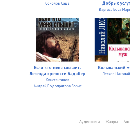
Добрых услу
Соколов Саша
Варгас Льоса Мар
Если кто меня слышит.
Колыванский м
Легенда крепости Бадабер
Лесков Никола
Константинов
Андрей,Подопригора Борис
Аудиокниги
Жанры
Ав