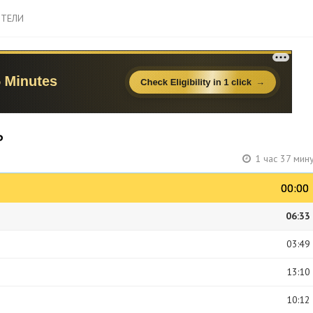
ТЕЛИ
ь
1 час 37 мин
00:00
00:00
06:33
03:49
13:10
10:12