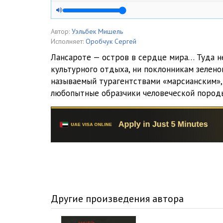
05
06
Автор:
Уэльбек Мишель
Исполняет:
Оробчук Сергей
07
Лансароте — остров в сердце мира… Туда н
культурного отдыха, ни поклонникам зеленог
08
называемый турагентствами «марсианским»,
09
любопытные образчики человеческой пород
10
11
Другие произведения автора