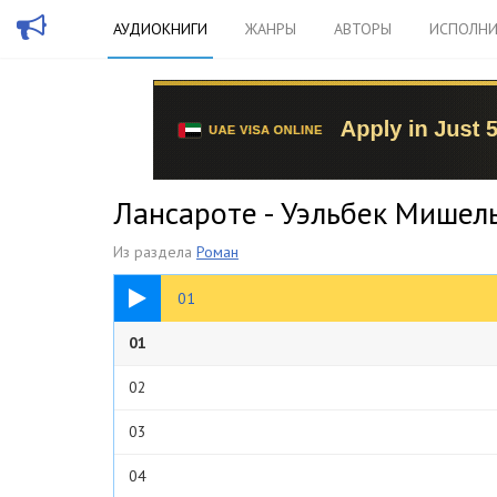
АУДИОКНИГИ
ЖАНРЫ
АВТОРЫ
ИСПОЛНИ
Лансароте - Уэльбек Мишел
Из раздела
Роман
06:33
01
01
02
03
04