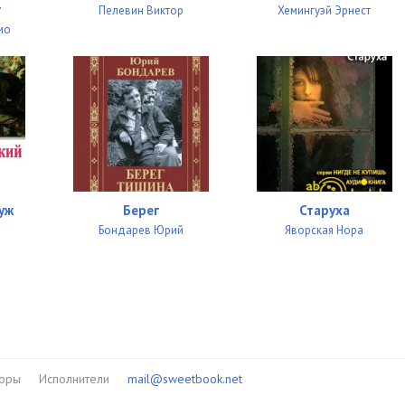
г
Пелевин Виктор
Хемингуэй Эрнест
ио
уж
Берег
Старуха
й
Бондарев Юрий
Яворская Нора
торы
Исполнители
mail@sweetbook.net