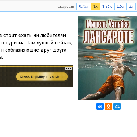
Скорость
0.75x
1x
1.25x
1.5x
2x
06:30
10:45
19:13
е стоит ехать ни любителям
о туризма. Там лунный пейзаж,
07:19
 и соблазняющие друг друга
05:46
ы.
08:58
05:06