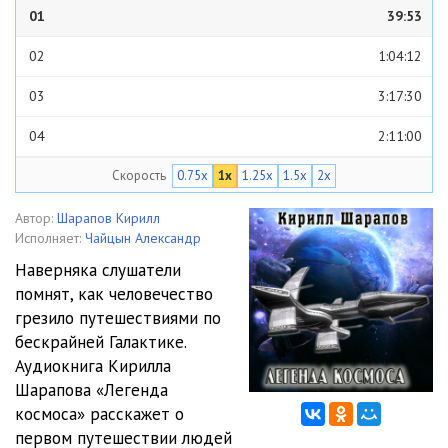
01
39:53
02
1:04:12
03
3:17:30
04
2:11:00
Скорость
0.75x
1x
1.25x
1.5x
2x
05
2:22:47
06
2:54:54
Автор:
Шарапов Кирилл
Исполняет:
Чайцын Александр
Наверняка слушатели
помнят, как человечество
грезило путешествиями по
бескрайней Галактике.
Аудиокнига Кирилла
Шарапова «Легенда
космоса» расскажет о
первом путешествии людей