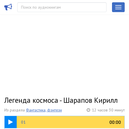
Легенда космоса - Шарапов Кирилл
Из раздела
Фантастика, фэнтези
12 часов 30 минут
39:53
00:00
00:00
01