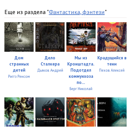
Еще из раздела "
Фантастика, фэнтези
"
Дом
Дело
Мы из
Крадущийся в
странных
Сталкера
Кронштадта.
тени
детей
Подотдел
Дьяков Андрей
Пехов Алексей
коммунхоза
Риггз Ренсом
по...
Берг Николай