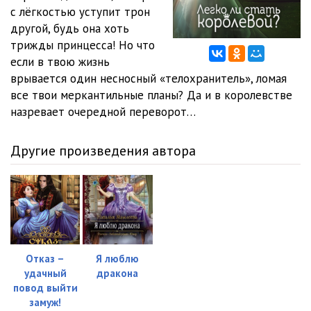
с лёгкостью уступит трон
12 Легко ли стать королевой
29:56
другой, будь она хоть
трижды принцесса! Но что
13 Легко ли стать королевой
39:43
если в твою жизнь
врывается один несносный «телохранитель», ломая
14 Легко ли стать королевой
33:57
все твои меркантильные планы? Да и в королевстве
15 Легко ли стать королевой
25:04
назревает очередной переворот…
16 Легко ли стать королевой
44:46
Другие произведения автора
17 Легко ли стать королевой
52:42
18 Легко ли стать королевой
52:32
19 Легко ли стать королевой.Эпилог.
09:59
Отказ –
Я люблю
удачный
дракона
повод выйти
замуж!