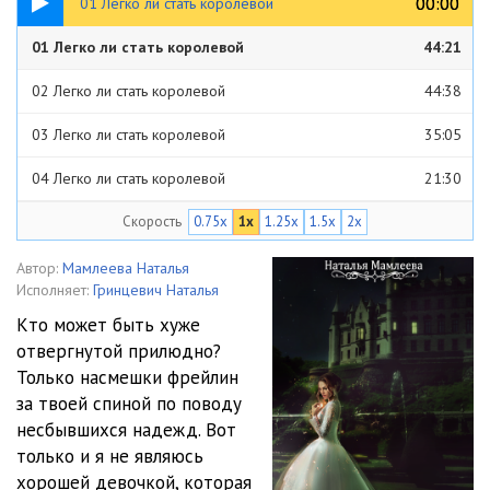
00:00
00:00
01 Легко ли стать королевой
01 Легко ли стать королевой
44:21
02 Легко ли стать королевой
44:38
03 Легко ли стать королевой
35:05
04 Легко ли стать королевой
21:30
Скорость
0.75x
1x
1.25x
1.5x
2x
05 Легко ли стать королевой
25:05
06 Легко ли стать королевой
30:14
Автор:
Мамлеева Наталья
Исполняет:
Гринцевич Наталья
07 Легко ли стать королевой
22:16
Кто может быть хуже
отвергнутой прилюдно?
08 Легко ли стать королевой
22:48
Только насмешки фрейлин
09 Легко ли стать королевой
30:57
за твоей спиной по поводу
несбывшихся надежд. Вот
10 Легко ли стать королевой
31:11
только и я не являюсь
хорошей девочкой, которая
11 Легко ли стать королевой
29:01