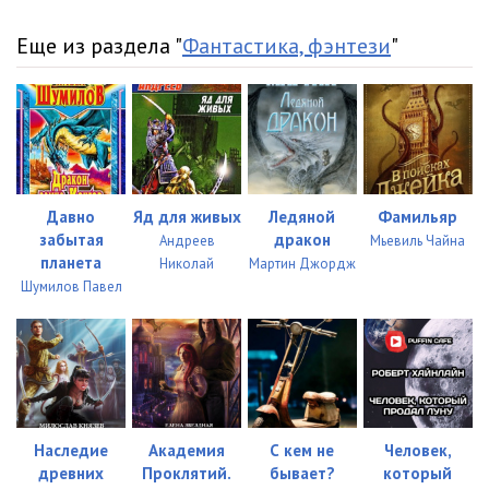
Еще из раздела "
Фантастика, фэнтези
"
Давно
Яд для живых
Ледяной
Фамильяр
забытая
дракон
Андреев
Мьевиль Чайна
планета
Николай
Мартин Джордж
Шумилов Павел
Наследие
Академия
С кем не
Человек,
древних
Проклятий.
бывает?
который