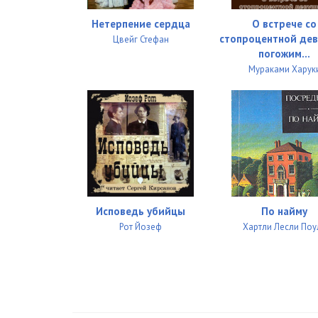
027
Нетерпение сердца
О встрече со
028
стопроцентной де
Цвейг Стефан
погожим...
029
Мураками Харук
030
031
032
033
034
Исповедь убийцы
По найму
Рот Йозеф
Хартли Лесли Поу
035
036
037
038