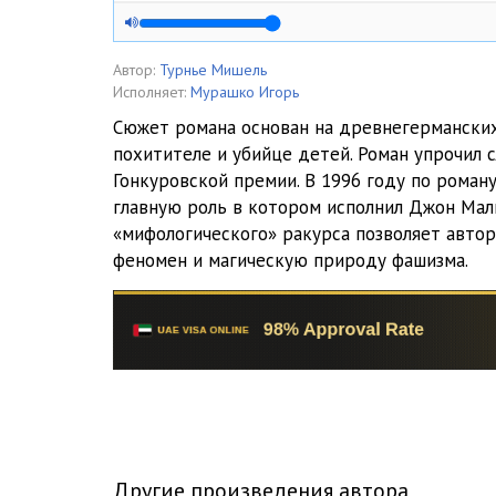
005
006
Автор:
Турнье Мишель
Исполняет:
Мурашко Игорь
007
Сюжет романа основан на древнегерманских
похитителе и убийце детей. Роман упрочил 
008
Гонкуровской премии. В 1996 году по роману
009
главную роль в котором исполнил Джон Мал
«мифологического» ракурса позволяет автор
010
феномен и магическую природу фашизма.
011
012
013
014
015
Другие произведения автора