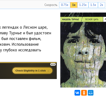
Скорость
0.75x
1x
1.25x
1.5x
2x
05:03
05:02
05:03
 легендах о Лесном царе,
славу Турнье и был удостоен
05:04
 был поставлен фильм,
05:02
кович. Использование
у глубоко исследовать
05:02
05:01
05:02
05:01
05:03
05:03