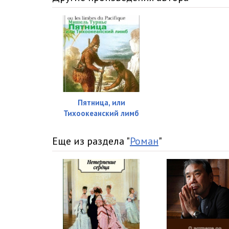
016
017
018
019
020
Пятница, или
021
Тихоокеанский лимб
022
Еще из раздела "
Роман
"
023
024
025
026