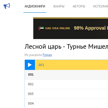
АУДИОКНИГИ
ЖАНРЫ
АВТОРЫ
ИСПОЛНИ
Лесной царь - Турнье Мише
Из раздела
Роман
05:04
001
001
002
003
004