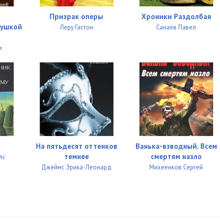
05:03
Призрак оперы
Хроники Раздолбая
05:01
вушкой
Леру Гастон
Санаев Павел
05:04
и
05:01
05:07
05:00
05:02
05:02
На пятьдесят оттенков
Ванька-взводный. Всем
темнее
смертям назло
лс
05:02
Джеймс Эрика-Леонард
Михеенков Сергей
05:03
05:04
05:04