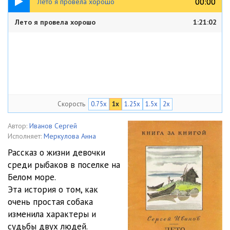
00:00
00:00
Лето я провела хорошо
Лето я провела хорошо
1:21:02
Скорость
0.75x
1x
1.25x
1.5x
2x
Автор:
Иванов Сергей
Исполняет:
Меркулова Анна
Рассказ о жизни девочки
среди рыбаков в поселке на
Белом море.
Эта история о том, как
очень простая собака
изменила характеры и
судьбы двух людей.