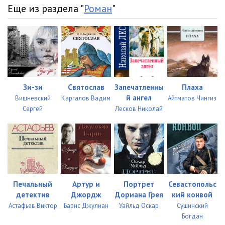
Еще из раздела "
Роман
"
Зи-зи
Святослав
Запечатленны
Плаха
й ангел
Вишневский
Каргалов Вадим
Айтматов Чингиз
Сергей
Лесков Николай
Печальный
Артур и
Портрет
Севастопольс
детектив
Джордж
Дориана Грея
кий конвой
Астафьев Виктор
Барнс Джулиан
Уайльд Оскар
Сушинский
Богдан