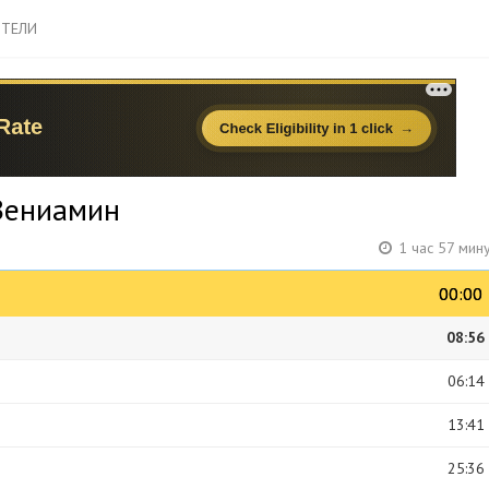
ТЕЛИ
Вениамин
1 час 57 мин
00:00
00:00
08:56
06:14
13:41
25:36