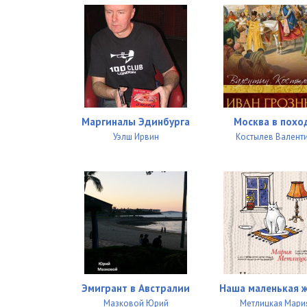
Маргиналы Эдинбурга
Москва в похо
Уэлш Ирвин
Костылев Валент
Эмигрант в Австралии
Наша маленькая 
Мазковой Юрий
Метлицкая Мари