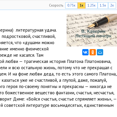
Скорость
0.75x
1x
1.25x
1.5x
2x
07:31
09:15
10:44
ерина) литературная удача.
 подростковой, счастливой,
16:10
няется, что «душами можно
11:00
сание именно физической
ежде не касался. Там
07:53
вой любви — трагическая история Платона Платоновича,
ли и всю остальную жизнь, потому что не прекращал с
цем. И на фоне любви деда, то есть этого самого Платона,
казаться уже не счастливой, а глупой, даже, пожалуй,
го героя по-своему понятны и прекрасны — никогда не
 то божественное вещество фантазии, счастья, несчастья,
оворит Диме: «Бойся счастья, счастье спрямляет жизнь», —
сей советской литературе восьмидесятых, единственным