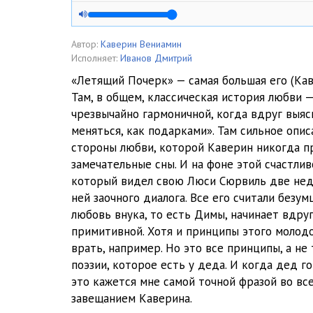
05
06
Автор:
Каверин Вениамин
Исполняет:
Иванов Дмитрий
07
«Летящий Почерк» — самая большая его (Кав
Там, в общем, классическая история любви —
08
чрезвычайно гармоничной, когда вдруг выяс
09
меняться, как подарками». Там сильное опи
стороны любви, которой Каверин никогда пр
10
замечательные сны. И на фоне этой счастли
который видел свою Люси Сюрвиль две неде
ней заочного диалога. Все его считали безум
любовь внука, то есть Димы, начинает вдруг 
примитивной. Хотя и принципы этого молодо
врать, например. Но это все принципы, а не
поэзии, которое есть у деда. И когда дед г
это кажется мне самой точной фразой во в
завещанием Каверина.