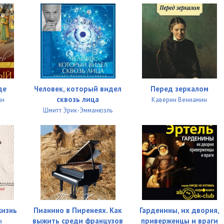
де
Человек, который видел
Перед зеркалом
сквозь лица
ин
Каверин Вениамин
Шмитт Эрик-Эмманюэль
жизнь
Пианино в Пиренеях. Как
Гарденины, их дворня,
выжить среди французов
приверженцы и враги
я