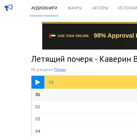
АУДИОКНИГИ
ЖАНРЫ
АВТОРЫ
ИСПОЛНИ
Летящий почерк - Каверин 
Из раздела
Роман
08:56
01
01
02
03
04