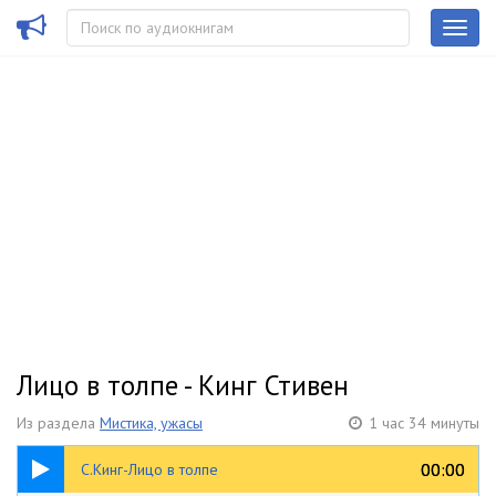
Лицо в толпе - Кинг Стивен
Из раздела
Мистика, ужасы
1 час 34 минуты
1:34:40
00:00
00:00
С.Кинг-Лицо в толпе