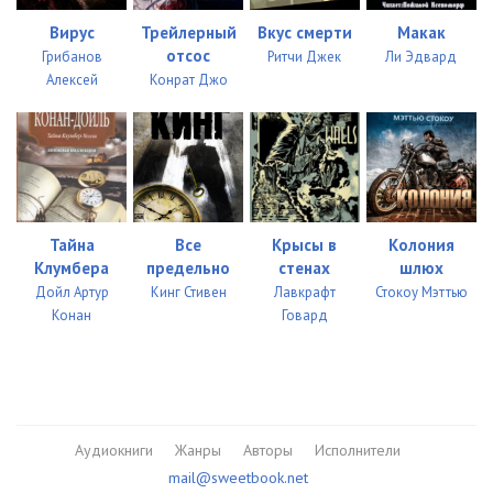
Вирус
Трейлерный
Вкус смерти
Макак
отсос
Грибанов
Ритчи Джек
Ли Эдвард
Алексей
Конрат Джо
Тайна
Все
Крысы в
Колония
Клумбера
предельно
стенах
шлюх
Дойл Артур
Кинг Стивен
Лавкрафт
Стокоу Мэттью
Конан
Говард
Аудиокниги
Жанры
Авторы
Исполнители
mail@sweetbook.net