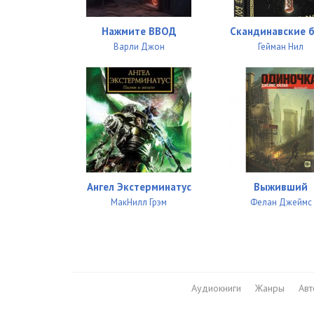
Нажмите ВВОД
Скандинавские 
Варли Джон
Гейман Нил
Ангел Экстерминатус
Выживший
МакНилл Грэм
Фелан Джеймс
Аудиокниги
Жанры
Ав