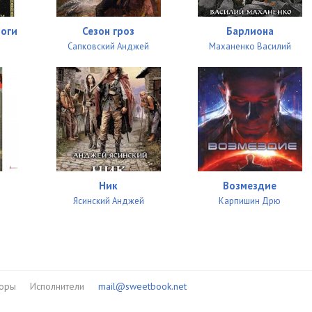
боги
Сезон гроз
Барлиона
Сапковский Анджей
Маханенко Василий
Ник
Возмездие
Ясинский Анджей
Карпишин Дрю
торы
Исполнители
mail@sweetbook.net