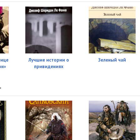
нице
Лучшие истории о
Зеленый чай
он»
привидениях
"