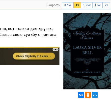
Скорость
0.75x
1x
1.25x
1.5x
2x
ты, вот только для других,
вязав свою судьбу с ним она