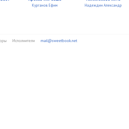
Курганов Ефим
Надеждин Александр
торы
Исполнители
mail@sweetbook.net