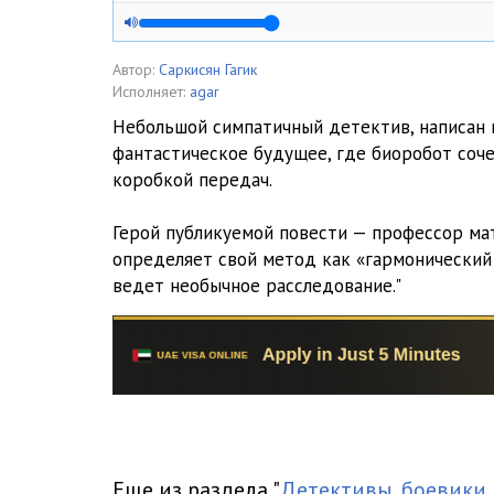
loshad-05
loshad-06
Автор:
Саркисян Гагик
Исполняет:
agar
loshad-07
Небольшой симпатичный детектив, написан 
фантастическое будущее, где биоробот соче
loshad-08
коробкой передач.
loshad-09
Герой публикуемой повести — профессор ма
loshad-10
определяет свой метод как «гармонический а
ведет необычное расследование."
loshad-11
loshad-12
loshad-13
Еще из раздела "
Детективы, боевики,