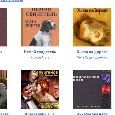
ва
Немой свидетель
Хиппи на дороге
Кристи Агата
Чейз Хедли Джеймс
ивает
Красавчик Саша
Ахиллесова пята