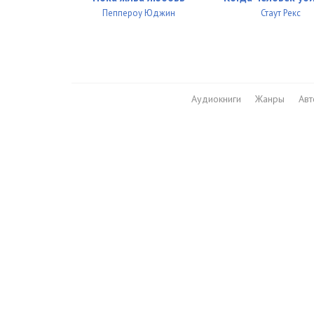
Пеппероу Юджин
Стаут Рекс
Аудиокниги
Жанры
Ав