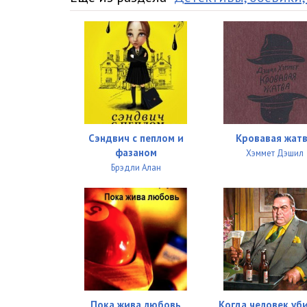
Сэндвич с пеплом и
Кровавая жат
фазаном
Хэммет Дэшил
Брэдли Алан
Пока жива любовь
Когда человек уб