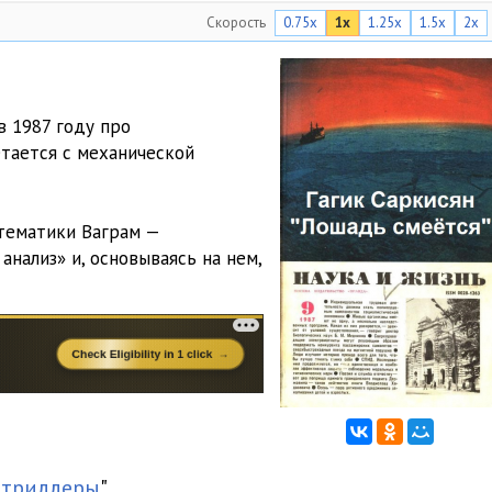
Скорость
0.75x
1x
1.25x
1.5x
2x
12:46
08:07
20:23
в 1987 году про
тается с механической
06:09
07:40
тематики Ваграм —
16:27
нализ» и, основываясь на нем,
09:44
12:24
14:27
 триллеры
"