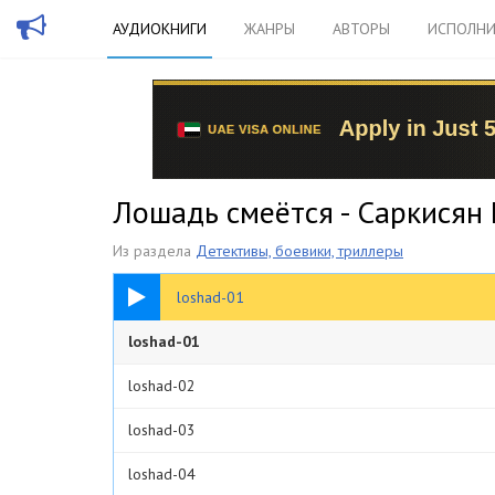
АУДИОКНИГИ
ЖАНРЫ
АВТОРЫ
ИСПОЛНИ
Лошадь смеётся - Саркисян 
Из раздела
Детективы, боевики, триллеры
04:03
loshad-01
loshad-01
loshad-02
loshad-03
loshad-04