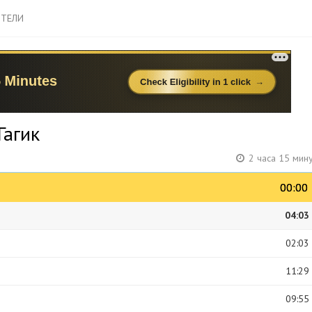
ТЕЛИ
Гагик
2 часа 15 мин
00:00
00:00
04:03
02:03
11:29
09:55