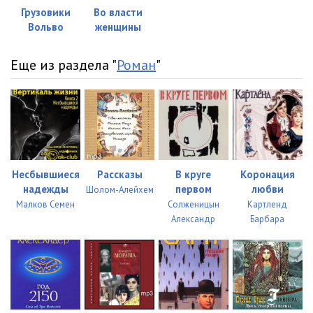
Грузовики
Во власти
Вольво
женщины
Еще из раздела "
Роман
"
Несбывшиеся
Рассказы
В круге
Коронация
надежды
первом
любви
Шолом-Алейхем
Малков Семен
Солженицын
Картленд
Александр
Барбара