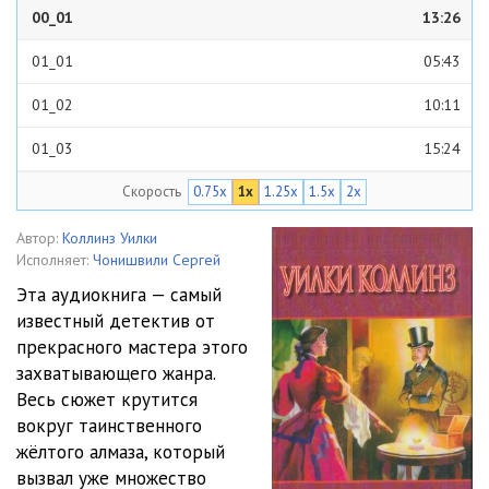
00_01
13:26
01_01
05:43
01_02
10:11
01_03
15:24
Скорость
0.75x
1x
1.25x
1.5x
2x
01_04
18:14
01_05
17:12
Автор:
Коллинз Уилки
Исполняет:
Чонишвили Сергей
01_06
24:53
Эта аудиокнига — самый
известный детектив от
01_07
08:31
прекрасного мастера этого
01_08
24:41
захватывающего жанра.
Весь сюжет крутится
01_09
14:17
вокруг таинственного
жёлтого алмаза, который
01_10
26:52
вызвал уже множество