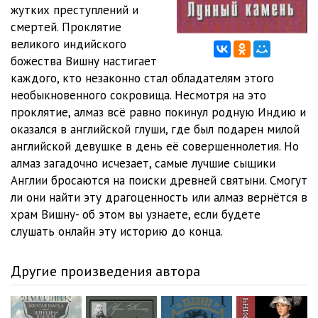
01_11
36:10
жутких преступлений и
смертей. Проклятие
01_12
23:05
великого индийского
божества Вишну настигает
01_13
12:20
каждого, кто незаконно стал обладателям этого
01_14
18:00
необыкновенного сокровища. Несмотря на это
проклятие, алмаз всё равно покинул родную Индию и
01_15
30:40
оказался в английской глуши, где был подарен милой
английской девушке в день её совершеннолетия. Но
01_16
17:36
алмаз загадочно исчезает, самые лучшие сыщики
01_17
13:57
Англии бросаются на поиски древней святыни. Смогут
ли они найти эту драгоценность или алмаз вернётся в
01_18
15:13
храм Вишну- об этом вы узнаете, если будете
слушать онлайн эту историю до конца.
01_19
10:57
01_20
06:27
Другие произведения автора
01_21
22:26