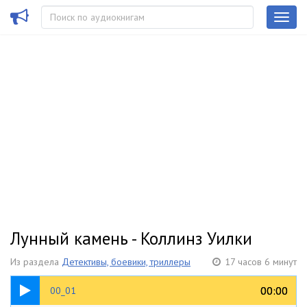
Лунный камень - Коллинз Уилки
Из раздела
Детективы, боевики, триллеры
17 часов 6 минут
13:26
00:00
00:00
00_01