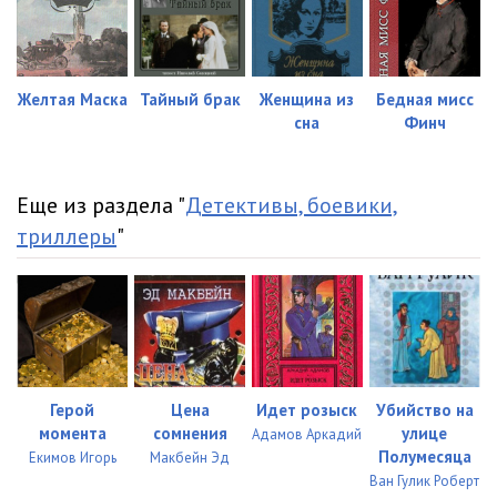
01_22
13:28
01_23
23:30
02_01
23:15
Желтая Маска
Тайный брак
Женщина из
Бедная мисс
сна
Финч
02_02
20:34
02_03
22:54
Еще из раздела "
Детективы, боевики,
02_04
18:06
триллеры
"
02_05
18:43
02_06
19:48
02_07
27:58
03_01
21:07
Герой
Цена
Идет розыск
Убийство на
момента
сомнения
улице
Адамов Аркадий
03_02
10:10
Полумесяца
Екимов Игорь
Макбейн Эд
Ван Гулик Роберт
03_03
23:18