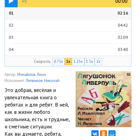
00:00
00:00
01
01
02:16
02
04:42
03
02:09
04
03:40
Скорость
0.75x
1x
1.25x
1.5x
2x
05
04:44
06
04:07
Автор:
Измайлов Лион
Исполняет:
Литвинов Николай
07
02:06
Это добрая, весёлая и
увлекательная книга о
08
07:54
ребятах и для ребят. В ней,
09
04:07
как в жизни любого
школьника, есть и трудные,
10
04:48
и сметные ситуации.
Как вы думаете, ребята,
11
06:02