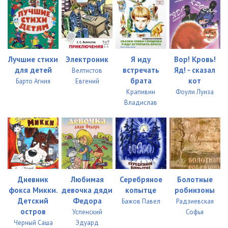
Лучшие стихи
Электроник
Я иду
Вор! Кровь!
для детей
встречать
Яд! - сказал
Велтистов
брата
кот
Барто Агния
Евгений
Крапивин
Фоули Луиза
Владислав
Дневник
Любимая
Серебряное
Болотные
фокса Микки.
девочка дяди
копытце
робинзоны
Детский
Федора
Бажов Павел
Радзиевская
остров
Успенский
Софья
Черный Саша
Эдуард