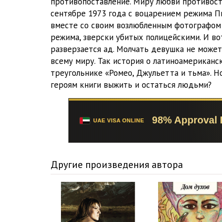
противопоставление. Миру любви противост
03 Track 04
сентябре 1973 года с воцарением режима П
вместе со своим возлюбленным фотографом 
03 Track 05
режима, зверски убитых полицейскими. И во
03 Track 06
разверзается ад. Молчать девушка не может
всему миру. Так история о латиноамериканс
04 Track 01
треугольнике «Ромео, Джульетта и тьма». Н
героям книги выжить и остаться людьми?
04 Track 02
04 Track 03
04 Track 04
04 Track 05
Другие произведения автора
04 Track 06
05 Track 01
05 Track 02