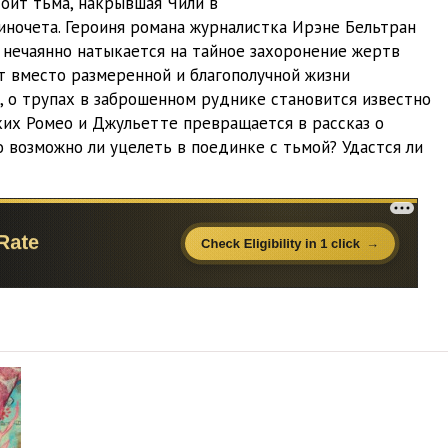
оит тьма, накрывшая Чили в
05:02
иночета. Героиня романа журналистка Ирэне Бельтран
нечаянно натыкается на тайное захоронение жертв
05:22
т вместо размеренной и благополучной жизни
04:02
, о трупах в заброшенном руднике становится известно
ких Ромео и Джульетте превращается в рассказ о
05:02
о возможно ли уцелеть в поединке с тьмой? Удастся ли
05:02
05:06
05:03
05:02
04:34
05:10
05:11