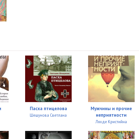
05:07
05:03
05:02
04:27
05:12
05:05
05:04
05:12
05:04
и
Пасха птицелова
Мужчины и прочие
04:04
неприятности
Шешунова Светлана
Ляхде Кристийна
05:00
05:08