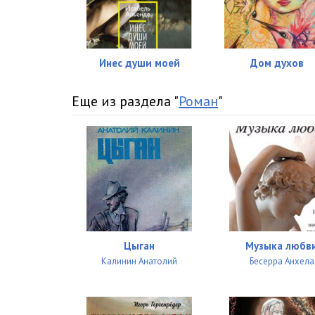
05 Track 03
05 Track 04
05 Track 05
Инес души моей
Дом духов
05 Track 06
Еще из раздела "
Роман
"
06 Track 01
06 Track 02
06 Track 03
06 Track 04
06 Track 05
Цыган
Музыка любв
06 Track 06
Калинин Анатолий
Бесерра Анхела
07 Track 01
07 Track 02