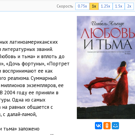
Скорость
0.75x
1x
1.25x
1.5x
2x
05:12
03:46
05:12
тных латиноамериканских
05:02
 литературных званий.
05:06
Любовь и тьма» и вплоть до
ны», «Дочь фортуны», «Портрет
05:03
и воспринимают ее как
ого реализма. Суммарный
05:03
 миллионов экземпляров, ее
04:19
В 2004 году ее приняли в
уры. Одна из самых
05:11
 на равных общается с
 с далай-ламой,
05:06
05:01
и тьма» заложено