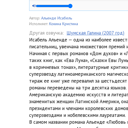
01 Track 05
01 Track 06
Автор:
Альенде Исабель
Исполняет:
Кокина Кристина
02 Track 01
Другая озвучка:
Шумская Галина (2007 год)
Исабель Альенде — одна из наиболее извес
02 Track 02
писательниц, увенчана множеством премий и
02 Track 03
Начиная с первых романов «Дом духов» и «
таких книг, как «Ева Луна», «Сказки Евы Лу
02 Track 04
в коричневых тонах», литературные критик
суперзвезду латиноамериканского магическ
02 Track 05
тираж ее книг уже перевалил за шестьдесят
02 Track 06
романы переведены на три десятка языков. 
Американскую академию искусств и литерат
03 Track 01
знаменитых женщин Латинской Америки, она
президентами и членами королевских домов,
03 Track 02
суперзвездами и нобелевскими лауреатами.
03 Track 03
В самом названии романа Альенде «Любовь 