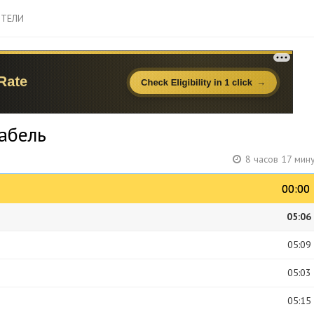
ТЕЛИ
абель
8 часов 17 мин
00:00
00:00
05:06
05:09
05:03
05:15