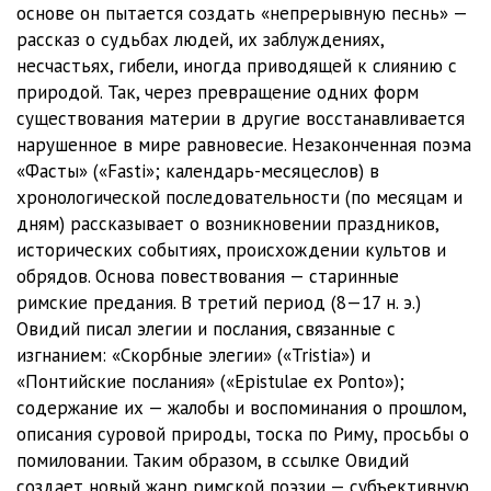
01_02_16_Lyubovnye_elegii
05:08
основе он пытается создать «непрерывную песнь» —
рассказ о судьбах людей, их заблуждениях,
01_02_17_Lyubovnye_elegii
03:08
несчастьях, гибели, иногда приводящей к слиянию с
природой. Так, через превращение одних форм
01_02_18_Lyubovnye_elegii
04:35
существования материи в другие восстанавливается
01_02_19_Lyubovnye_elegii
04:34
нарушенное в мире равновесие. Незаконченная поэма
«Фасты» («Fasti»; календарь-месяцеслов) в
01_03_01_Lyubovnye_elegii
05:50
хронологической последовательности (по месяцам и
дням) рассказывает о возникновении праздников,
01_03_02_Lyubovnye_elegii
07:23
исторических событиях, происхождении культов и
01_03_03_Lyubovnye_elegii
03:57
обрядов. Основа повествования — старинные
римские предания. В третий период (8—17 н. э.)
01_03_04_Lyubovnye_elegii
03:33
Овидий писал элегии и послания, связанные с
изгнанием: «Скорбные элегии» («Tristia») и
01_03_05_Lyubovnye_elegii
03:55
«Понтийские послания» («Epistulae ex Ponto»);
01_03_06_Lyubovnye_elegii
09:23
содержание их — жалобы и воспоминания о прошлом,
описания суровой природы, тоска по Риму, просьбы о
01_03_07_Lyubovnye_elegii
06:42
помиловании. Таким образом, в ссылке Овидий
создает новый жанр римской поэзии — субъективную
01_03_08_Lyubovnye_elegii
05:46