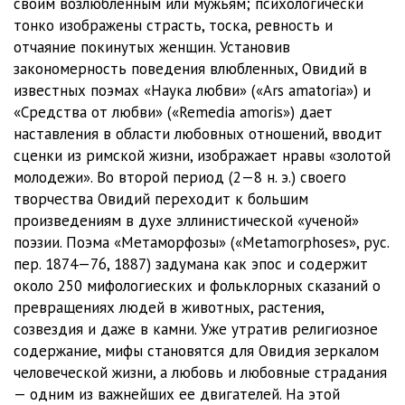
своим возлюбленным или мужьям; психологически
01_02_05_Lyubovnye_elegii
05:29
тонко изображены страсть, тоска, ревность и
отчаяние покинутых женщин. Установив
01_02_06_Lyubovnye_elegii
01:53
закономерность поведения влюбленных, Овидий в
01_02_07_Lyubovnye_elegii
02:21
известных поэмах «Наука любви» («Ars amatoria») и
«Средства от любви» («Remedia amoris») дает
01_02_08_Lyubovnye_elegii
02:02
наставления в области любовных отношений, вводит
сценки из римской жизни, изображает нравы «золотой
01_02_09_Lyubovnye_elegii
02:30
молодежи». Во второй период (2—8 н. э.) своего
01_02_10_Lyubovnye_elegii
02:58
творчества Овидий переходит к большим
произведениям в духе эллинистической «ученой»
01_02_11_Lyubovnye_elegii
05:03
поэзии. Поэма «Метаморфозы» («Metamorphoses», рус.
пер. 1874—76, 1887) задумана как эпос и содержит
01_02_12_Lyubovnye_elegii
03:03
около 250 мифологиеских и фольклорных сказаний о
01_02_13_Lyubovnye_elegii
02:56
превращениях людей в животных, растения,
созвездия и даже в камни. Уже утратив религиозное
01_02_14_Lyubovnye_elegii
03:25
содержание, мифы становятся для Овидия зеркалом
человеческой жизни, а любовь и любовные страдания
01_02_15_Lyubovnye_elegii
02:37
— одним из важнейших ее двигателей. На этой