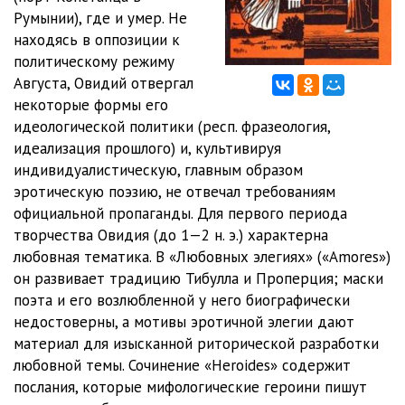
Румынии), где и умер. Не
01_01_09_Lyubovnye_elegii
03:57
находясь в оппозиции к
01_01_10_Lyubovnye_elegii
05:50
политическому режиму
Августа, Овидий отвергал
01_01_11_Lyubovnye_elegii
02:09
некоторые формы его
идеологической политики (респ. фразеология,
01_01_12_Lyubovnye_elegii
02:36
идеализация прошлого) и, культивируя
01_01_13_Lyubovnye_elegii
04:10
индивидуалистическую, главным образом
эротическую поэзию, не отвечал требованиям
01_01_14_Lyubovnye_elegii
04:29
официальной пропаганды. Для первого периода
творчества Овидия (до 1—2 н. э.) характерна
01_01_15_Lyubovnye_elegii
05:00
любовная тематика. В «Любовных элегиях» («Amores»)
01_02_01_Lyubovnye_elegii
03:32
он развивает традицию Тибулла и Проперция; маски
поэта и его возлюбленной у него биографически
01_02_02_Lyubovnye_elegii
06:25
недостоверны, а мотивы эротичной элегии дают
материал для изысканной риторической разработки
01_02_03_Lyubovnye_elegii
03:36
любовной темы. Сочинение «Heroides» содержит
01_02_04_Lyubovnye_elegii
05:01
послания, которые мифологические героини пишут