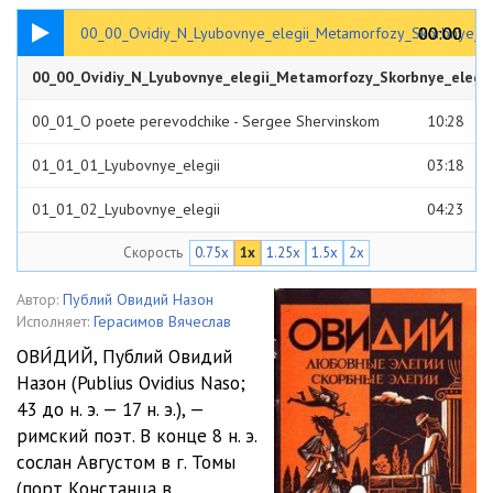
00:30
00:00
00:00
00_00_Ovidiy_N_Lyubovnye_elegii_Metamorfozy_Skorbnye_el
00_00_Ovidiy_N_Lyubovnye_elegii_Metamorfozy_Skorbnye_elegi
00:30
00_01_O poete perevodchike - Sergee Shervinskom
10:28
01_01_01_Lyubovnye_elegii
03:18
01_01_02_Lyubovnye_elegii
04:23
Скорость
0.75x
1x
1.25x
1.5x
2x
01_01_03_Lyubovnye_elegii
02:34
01_01_04_Lyubovnye_elegii
05:37
Автор:
Публий Овидий Назон
Исполняет:
Герасимов Вячеслав
01_01_05_Lyubovnye_elegii
02:07
ОВИ́ДИЙ, Публий Овидий
Назон (Publius Ovidius Naso;
01_01_06_Lyubovnye_elegii
06:09
43 до н. э. — 17 н. э.), —
01_01_07_Lyubovnye_elegii
06:15
римский поэт. В конце 8 н. э.
сослан Августом в г. Томы
01_01_08_Lyubovnye_elegii
09:42
(порт Констанца в