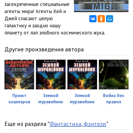
012
17:09
засекреченные специальные
агенты мира! Агенты Кей и
013
31:56
Джей спасают целую
галактику и заодно нашу
014
16:30
планету от лап злобного космического жука.
015
15:24
Другие произведения автора
016
17:36
017
24:06
018
14:21
019
05:46
Приют
Земной
Земной
Война без
020
12:28
кошмаров
муравейник
муравейник
правил
021
11:46
022
13:57
Еще из раздела "
Фантастика, фэнтези
"