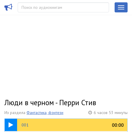
Люди в черном - Перри Стив
Из раздела
Фантастика, фэнтези
6 часов 53 минуты
17:51
00:00
00:00
001