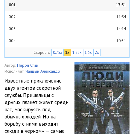
001
17:51
002
11:54
003
14:14
004
10:31
Скорость
0.75x
1x
1.25x
1.5x
2x
005
15:18
006
12:36
Автор:
Перри Стив
Исполняет:
Чайцын Александр
007
18:50
Известные приключение
двух агентов секретной
008
39:34
службы. Пришельцы с
009
11:59
других планет живут среди
нас, маскируясь под
010
24:53
обычных людей. Но на
борьбу с ними выходят
011
27:12
«люди в черном» — самые