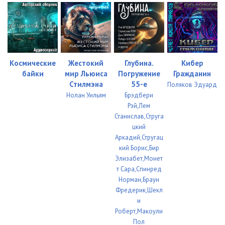
023
14:36
024
03:19
025
09:52
Космические
Жестокий
Глубина.
Кибер
байки
мир Льюиса
Погружение
Гражданин
Стилмэна
55-е
Поляков Эдуард
Нолан Уильям
Брэдбери
Рэй,Лем
Станислав,Струга
цкий
Аркадий,Стругац
кий Борис,Бир
Элизабет,Монет
т Сара,Спинред
Норман,Браун
Фредерик,Шекл
и
Роберт,Макоули
Пол