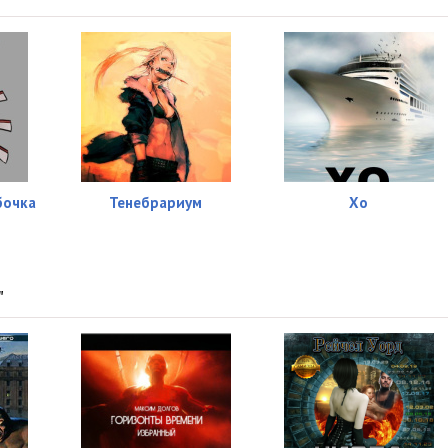
бочка
Тенебрариум
Хо
"