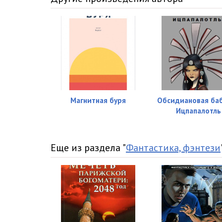
Магнитная буря
Обсидиановая ба
Ицпапалотль
Еще из раздела "
Фантастика, фэнтези