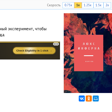
Скорость
0.75x
1x
1.25x
1.5x
2x
ный эксперимент, чтобы
да.