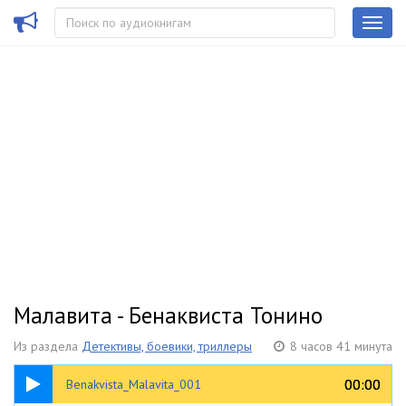
Малавита - Бенаквиста Тонино
Из раздела
Детективы, боевики, триллеры
8 часов 41 минута
05:19
00:00
00:00
Benakvista_Malavita_001