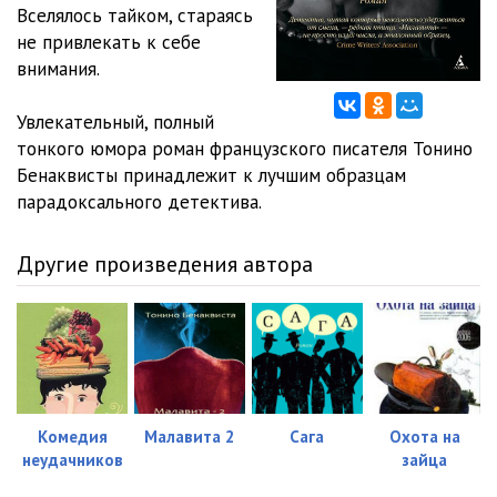
Benakvista_Malavita_012
05:01
Вселялось тайком, стараясь
не привлекать к себе
Benakvista_Malavita_013
05:01
внимания.
Benakvista_Malavita_014
05:02
Увлекательный, полный
Benakvista_Malavita_015
05:02
тонкого юмора роман французского писателя Тонино
Бенаквисты принадлежит к лучшим образцам
Benakvista_Malavita_016
05:00
парадоксального детектива.
Benakvista_Malavita_017
05:04
Другие произведения автора
Benakvista_Malavita_018
05:00
Benakvista_Malavita_019
05:01
Benakvista_Malavita_020
05:00
Benakvista_Malavita_021
05:02
Комедия
Малавита 2
Сага
Охота на
Benakvista_Malavita_022
05:00
неудачников
зайца