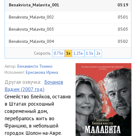
Benakvista_Malavita_001
05:19
Benakvista_Malavita_002
05:01
Benakvista_Malavita_003
05:03
Benakvista_Malavita_004
05:02
Скорость
0.75x
1x
1.25x
1.5x
2x
Benakvista_Malavita_005
05:00
Benakvista_Malavita_006
05:01
Автор:
Бенаквиста Тонино
Исполняет:
Ерисанова Ирина
Benakvista_Malavita_007
05:02
Другая озвучка:
Бочанов
Вадим (2007 год)
Benakvista_Malavita_008
05:02
Семейство Блейков, оставив
Benakvista_Malavita_009
05:00
в Штатах роскошный
современный дом,
Benakvista_Malavita_010
05:02
перебралось жить во
Францию, в небольшой
Benakvista_Malavita_011
05:01
городок Шолон-на-Авре.