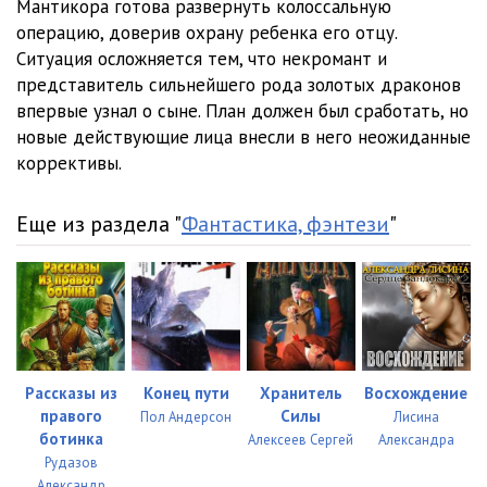
Мантикора готова развернуть колоссальную
операцию, доверив охрану ребенка его отцу.
Ситуация осложняется тем, что некромант и
представитель сильнейшего рода золотых драконов
впервые узнал о сыне. План должен был сработать, но
новые действующие лица внесли в него неожиданные
коррективы.
Еще из раздела "
Фантастика, фэнтези
"
Рассказы из
Конец пути
Хранитель
Восхождение
правого
Силы
Пол Андерсон
Лисина
ботинка
Алексеев Сергей
Александра
Рудазов
Александр