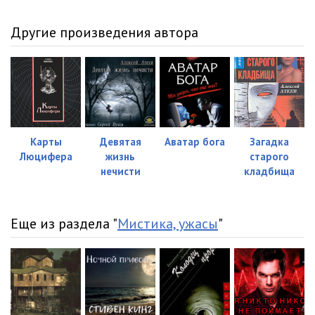
12
05:37
Другие произведения автора
13
12:55
14
10:01
15
14:27
16
18:21
Карты
Девятая
Аватар бога
Загадка
17
10:44
Люцифера
жизнь
старого
нечисти
кладбища
18
09:05
Еще из раздела "
Мистика, ужасы
"