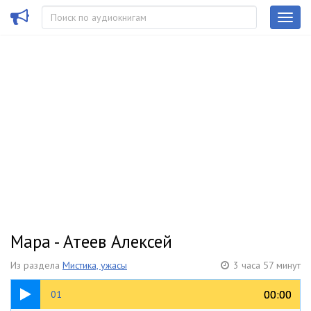
Мара - Атеев Алексей
Из раздела
Мистика, ужасы
3 часа 57 минут
09:26
00:00
00:00
01