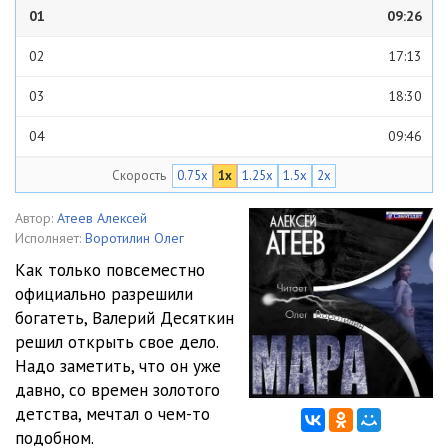
01
09:26
02
17:13
03
18:30
04
09:46
Скорость
0.75x
1x
1.25x
1.5x
2x
05
13:58
06
21:18
Автор:
Атеев Алексей
Исполняет:
Воротилин Олег
07
23:03
Как только повсеместно
официально разрешили
08
09:44
богатеть, Валерий Десяткин
09
12:30
решил открыть свое дело.
Надо заметить, что он уже
10
11:15
давно, со времен золотого
детства, мечтал о чем-то
11
09:54
подобном.