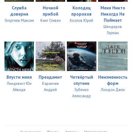
Служба
Ночной
Колодец
Меня Никто
доверия
прибой
пророков
Никогда Не
Поймает
Георгиев Максим
Кинг Стивен
Козлов Юрий
Шендеров
Герман
Впусти меня
Преадамит
Четвёртый
Неизменность
спутник
форм
Линдквист Юн
Караичев
Айвиде
Андрей
Зубенко
Лондон Джек
Александр
Аудиокниги
Жанры
Авторы
Исполнители