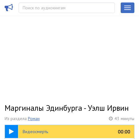
Маргиналы Эдинбурга - Уэлш Ирвин
Из раздела
Роман
43 минуты
30:38
00:00
00:00
Видеосмерть