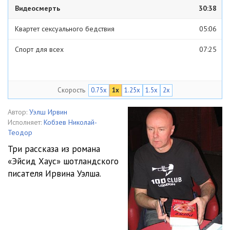
Видеосмерть
30:38
Квартет сексуального бедствия
05:06
Спорт для всех
07:25
Скорость
0.75x
1x
1.25x
1.5x
2x
Автор:
Уэлш Ирвин
Исполняет:
Кобзев Николай-
Теодор
Три рассказа из романа
«Эйсид Хаус» шотландского
писателя Ирвина Уэлша.