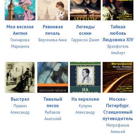
Моя веселая
Ревнивая
Легенды
Тайная
Англия
печаль
осени
любовь
Людовика XIV
Гончарова
Берсенева Анна
Гаррисон Джим
Марианна
Брахфогель
Альберт
Выстрел
Тяжелый
На переломе
Москва-
песок
Петербург.
Пушкин
Куприн
Станционный
Александр
Рыбаков
Александр
путеводитель
Анатолий
Митрофанов
Алексей