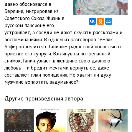
Машенька 12
05:10
давно обосновался в
Берлине, мигрировав из
Машенька 13
03:01
Советского Союза. Жизнь в
русском пансионе его
Машенька 14
03:00
устраивает, а соседи не дают скучать рассказами и
Машенька 15
02:58
воспоминаниями. В одном из разговоров земляк
Алферов делится с Ганиным радостной новостью о
Машенька 16
03:56
приезде его супруги. Взглянув на потрепанный
снимок, Ганин узнает в женщине свою давнюю
Машенька 17
02:59
любовь – и бредит мечтами вернуть ее, даже
Машенька 18
03:45
составляет план похищения. Но хватит ли духу
мужчине воплотить задуманное?
Машенька 19
05:10
Машенька 20
05:33
Другие произведения автора
Машенька 21
04:49
Машенька 22
02:59