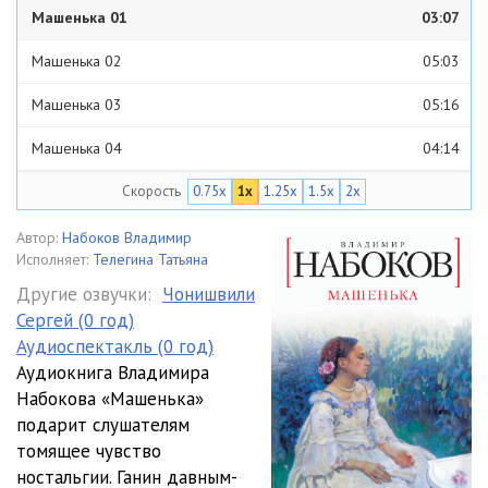
Машенька 01
03:07
Машенька 02
05:03
Машенька 03
05:16
Машенька 04
04:14
Скорость
0.75x
1x
1.25x
1.5x
2x
Машенька 05
04:11
Машенька 06
05:04
Автор:
Набоков Владимир
Исполняет:
Телегина Татьяна
Машенька 07
03:21
Другие озвучки:
Чонишвили
Сергей (0 год)
Машенька 08
05:04
Аудиоспектакль (0 год)
Машенька 09
05:12
Аудиокнига Владимира
Набокова «Машенька»
Машенька 10
03:32
подарит слушателям
томящее чувство
Машенька 11
02:55
ностальгии. Ганин давным-