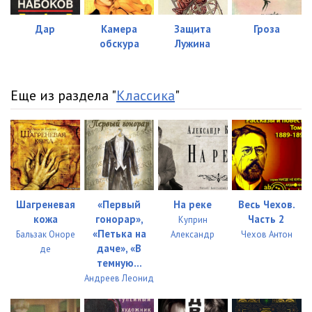
Машенька 23
04:07
Машенька 24
02:48
Дар
Камера
Защита
Гроза
обскура
Лужина
Машенька 25
03:54
Машенька 26
02:22
Еще из раздела "
Классика
"
Машенька 27
04:35
Машенька 28
03:34
Машенька 29
04:12
Машенька 30
03:59
Шагреневая
«Первый
На реке
Весь Чехов.
кожа
гонорар»,
Часть 2
Куприн
Машенька 31
04:21
«Петька на
Бальзак Оноре
Александр
Чехов Антон
даче», «В
де
Машенька 32
04:24
темную...
Андреев Леонид
Машенька 33
03:23
Машенька 34
03:08