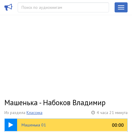
Машенька - Набоков Владимир
Из раздела
Классика
4 часа 21 минута
03:07
00:00
00:00
Машенька 01