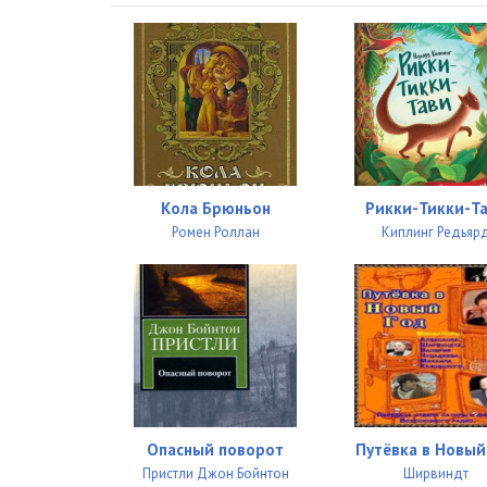
Кола Брюньон
Рикки-Тикки-Т
Ромен Роллан
Киплинг Редьяр
Опасный поворот
Путёвка в Новый
Пристли Джон Бойнтон
Ширвиндт