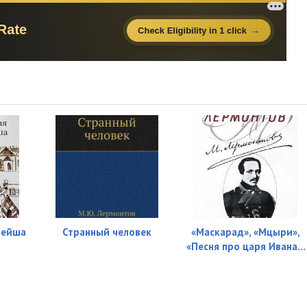
чейша
Странный человек
«Маскарад», «Мцыри»,
«Песня про царя Ивана...