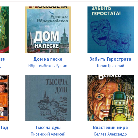
ави
Дом на песке
Забыть Герострата
д
Ибрагимбеков Рустам
Горин Григорий
 Год
Тысяча душ
Властелин мира
Писемский Алексей
Беляев Александр