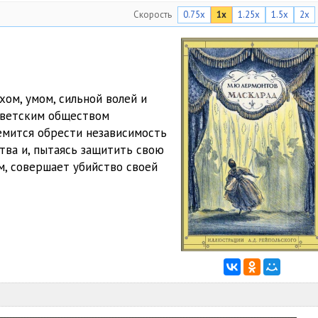
Скорость
0.75x
1x
1.25x
1.5x
2x
ом, умом, сильной волей и
осветским обществом
емится обрести независимость
ства и, пытаясь защитить свою
м, совершает убийство своей