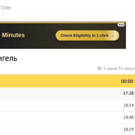
ТЕЛИ
игель
5 часов 51 мину
00:00
00:00
17:28
28:34
28:48
18:29