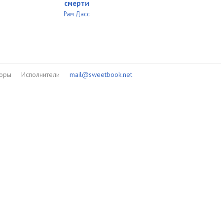
смерти
Рам Дасс
торы
Исполнители
mail@sweetbook.net