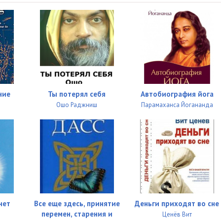
ние
Ты потерял себя
Автобиография йога
Ошо Раджниш
Парамаханса Йогананда
нет
Все еще здесь, принятие
Деньги приходят во сне
перемен, старения и
Ценёв Вит