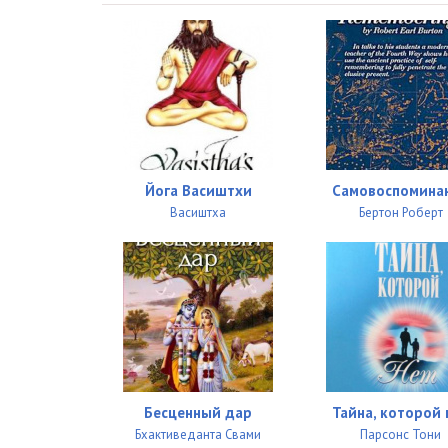
Йога Васиштхи
Самовоспомина
Васиштха
Бертон Роберт
Бесценный дар
Тайна, которой 
Бхактиведанта Свами
Парсонс Тони