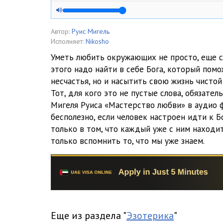
05. Путь любви, путь страха
06. Идеальные взаимоотношения
Автор:
Руис Мигель
Исполняет:
Nikosho
07. Скатерть-самобранка
Уметь любить окружающих не просто, еще с
этого надо найти в себе Бога, который пом
08. Мастер сновидения
несчастья, но и насытить свою жизнь чист
09. Секс - самый страшный демон ада
Тот, для кого это не пустые слова, обязате
Мигеля Руиса «Мастерство любви» в аудио 
10. Богиня-охотница
бесполезно, если человек настроен идти к Бо
только в том, что каждый уже с ним находи
11. Глазами любви
только вспомнить то, что мы уже знаем.
12. Исцеление эмоционального тела
13. Бог внутри нас
14. Молитвы
Еще из раздела "
Эзотерика
"