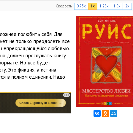
Скорость
0.75x
1x
1.25x
1.5x
2x
31:30
32:57
22:06
ложнее полюбить себя. Для
ожет не только преодолеть все
22:09
ой непрекращающейся любовью.
23:07
льно должен прослушать книгу
формате. Но все будет
19:05
гу. Это фикция, а истина
тся в полном единении. Надо
26:22
32:37
30:47
17:15