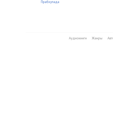
Прабхупада
Аудиокниги
Жанры
Ав