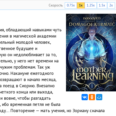
Скорость
0.75x
1x
1.25x
1.5x
2x
06:59
10:14
10:19
ия, обладающий навыками чуть
ения в магической академии
12:19
тельный молодой человек,
12:23
твенное будущее и
рую он недолюбливает за то,
13:45
ельно, у него нет времени на
чужим проблемам. Так уж
15:59
очно. Накануне ежегодного
14:40
возвращают в начало месяца,
на поезд в Сиорию. Внезапно
16:58
четкого конца или выхода,
 и вовне, чтобы разгадать
13:32
, ибо временная петля не была
16:33
сюду… Повторение — мать учения, но Зориану сначала