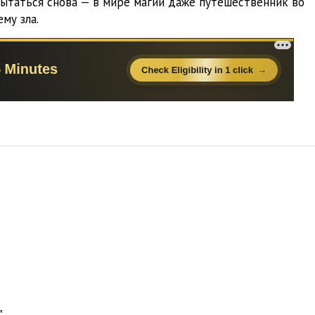
пытаться снова — в мире магии даже путешественник во
17:41
му зла.
12:44
15:46
15:15
12:27
09:13
10:35
12:24
16:43
14:00
13:03