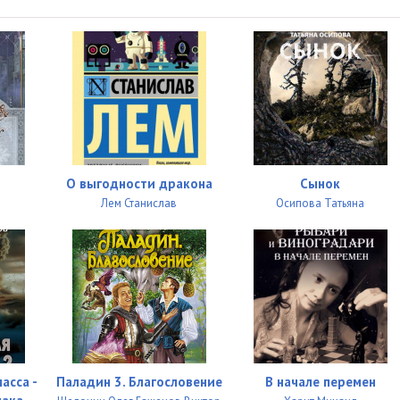
"
12:03
07:36
15:49
13:16
13:15
О выгодности дракона
Сынок
10:16
Лем Станислав
Осипова Татьяна
09:41
16:19
09:42
13:27
10:28
асса -
Паладин 3. Благословение
В начале перемен
09:30