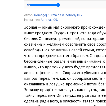
005 Мать Ученья - Глава 002-3
006 Мать Ученья - Глава 003-1
Автор:
Domagoj Kurmaic aka nobody103
Исполняет:
Adrenalin28
007 Мать Ученья - Глава 003-2
Зориан — юный маг скромного происхожден
выше среднего. Студент третьего года обуч
008 Мать Ученья - Глава 003-3
Сиории. Он целеустремлённый, но раздражи
009 Мать Ученья - Глава 004-1
охваченный желанием обеспечить свое собс
освободиться от влияния своей семьи, кото
010 Мать Ученья - Глава 004-2
что она предпочитает его братьям. Следоват
бессмысленные развлечения или внимание к 
011 Мать Ученья - Глава 005-1
вышло, что времени у него будет предостат
012 Мать Ученья - Глава 005-2
летнего фестиваля в Сиории его убивают и 
как раз перед тем, как он собирался сесть 
013 Мать Ученья - Глава 006-1
оказавшись в ловушке временной петли без 
Зориану придётся заглянуть как внутрь, так
014 Мать Ученья - Глава 006-2
тайну перед ним. Он вынужден разгадать ее
015 Мать Ученья - Глава 007-1
сделана ради него, а опасности таятся пов