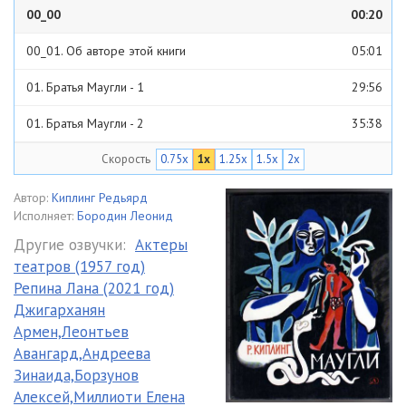
00_00
00:20
00_01. Об авторе этой книги
05:01
01. Братья Маугли - 1
29:56
01. Братья Маугли - 2
35:38
Скорость
0.75x
1x
1.25x
1.5x
2x
02. Охота Каа - 1
39:45
02. Охота Каа - 2
36:38
Автор:
Киплинг Редьярд
Исполняет:
Бородин Леонид
03. «Тигр, Тигр!»
49:16
Другие озвучки:
Актеры
театров (1957 год)
04. Как Страх пришел в джунгли
51:40
Репина Лана (2021 год)
05. Нашествие джунглей-1
37:49
Джигарханян
Армен,Леонтьев
05. Нашествие джунглей-2
34:49
Авангард,Андреева
Зинаида,Борзунов
06. Княжеский анкас
55:10
Алексей,Миллиоти Елена