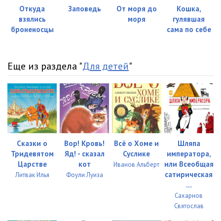
Откуда
Заповедь
От моря до
Кошка,
взялись
моря
гулявшая
броненосцы
сама по себе
Еще из раздела "
Для детей
"
Сказки о
Вор! Кровь!
Всё о Хоме и
Шляпа
Тридевятом
Яд! - сказал
Суслике
императора,
Царстве
кот
или Всеобщая
Иванов Альберт
сатирическая
Литвак Илья
Фоули Луиза
...
Сахарнов
Святослав