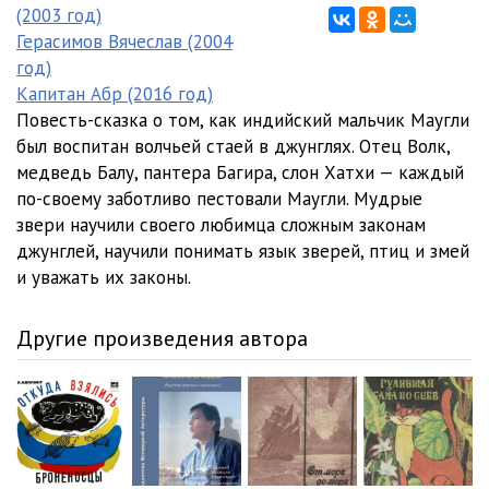
07. Дикие собаки - 1
36:57
(2003 год)
Герасимов Вячеслав (2004
07. Дикие собаки - 2
33:38
год)
Капитан Абр (2016 год)
08. Весенний бег
48:01
Повесть-сказка о том, как индийский мальчик Маугли
был воспитан волчьей стаей в джунглях. Отец Волк,
медведь Балу, пантера Багира, слон Хатхи — каждый
по-своему заботливо пестовали Маугли. Мудрые
звери научили своего любимца сложным законам
джунглей, научили понимать язык зверей, птиц и змей
и уважать их законы.
Другие произведения автора