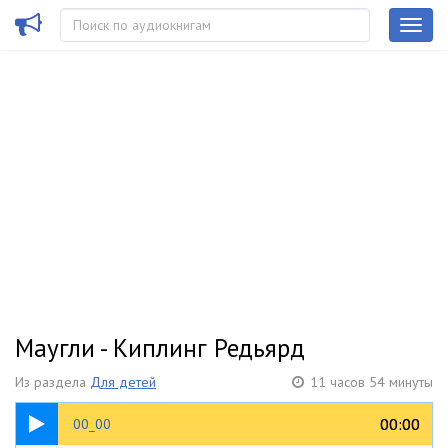
Маугли - Киплинг Редьярд
Из раздела
Для детей
11 часов 54 минуты
00:20
00:00
00:00
00_00