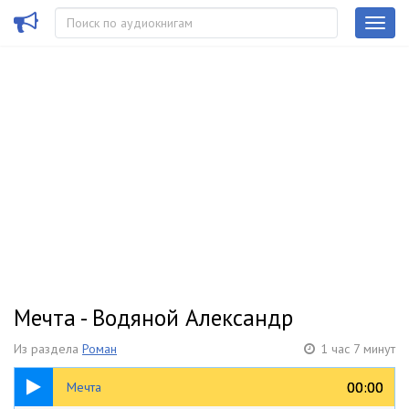
Мечта - Водяной Александр
Из раздела
Роман
1 час 7 минут
1:07:49
00:00
00:00
Мечта