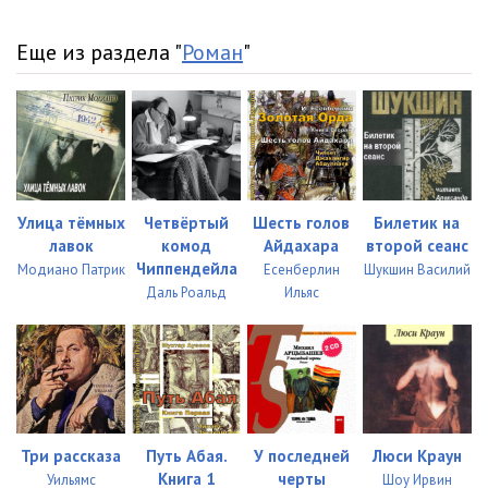
Еще из раздела "
Роман
"
Улица тёмных
Четвёртый
Шесть голов
Билетик на
лавок
комод
Айдахара
второй сеанс
Чиппендейла
Модиано Патрик
Есенберлин
Шукшин Василий
Даль Роальд
Ильяс
Три рассказа
Путь Абая.
У последней
Люси Краун
Книга 1
черты
Уильямс
Шоу Ирвин