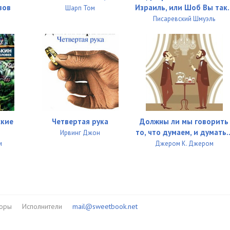
зов
Израиль, или Шоб Вы так..
Шарп Том
Писаревский Шмуэль
ские
Четвертая рука
Должны ли мы говорить
то, что думаем, и думать..
Ирвинг Джон
м
Джером К. Джером
торы
Исполнители
mail@sweetbook.net