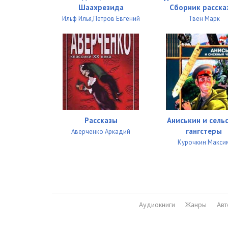
Шаахрезида
Сборник расска
Ильф Илья,Петров Евгений
Твен Марк
Рассказы
Аниськин и сель
гангстеры
Аверченко Аркадий
Курочкин Макси
Аудиокниги
Жанры
Ав