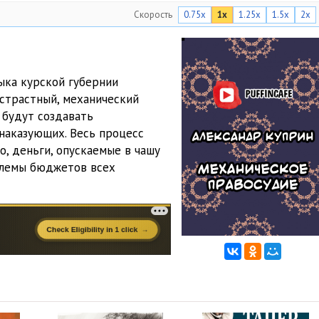
Скорость
0.75x
1x
1.25x
1.5x
2x
ыка курской губернии
страстный, механический
 будут создавать
 наказующих. Весь процесс
о, деньги, опускаемые в чашу
блемы бюджетов всех