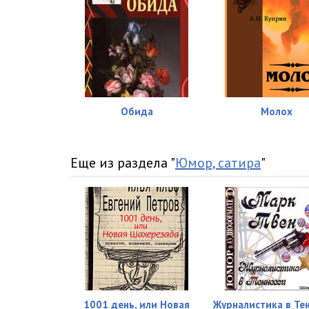
Обида
Молох
Еще из раздела "
Юмор, сатира
"
1001 день, или Новая
Журналистика в Тен