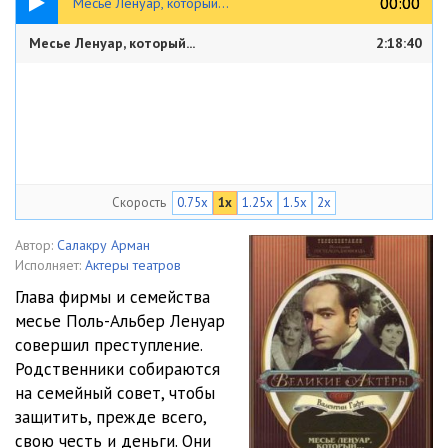
00:00
00:00
Месье Ленуар, который...
Месье Ленуар, который...
2:18:40
Скорость
0.75x
1x
1.25x
1.5x
2x
Автор:
Салакру Арман
Исполняет:
Актеры театров
Глава фирмы и семейства
месье Поль-Альбер Ленуар
совершил преступление.
Родственники собираются
на семейный совет, чтобы
защитить, прежде всего,
свою честь и деньги. Они