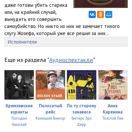
даже готовы убить старика
или, на крайний случай,
вынудить его совершить
самоубийство. Но никто из них не замечает тихого
слугу Жозефа, который уже все решил за них…
Исполнители
Еще из раздела "
Аудиоспектакли
"
Кремлевские
Полосатый
По ту сторону
Анна
куранты
рейс
занавеса
Каренина
Погодин
Конецкий Виктор
Биггерс Эрл
Толстой Лев
Николай
Дерр