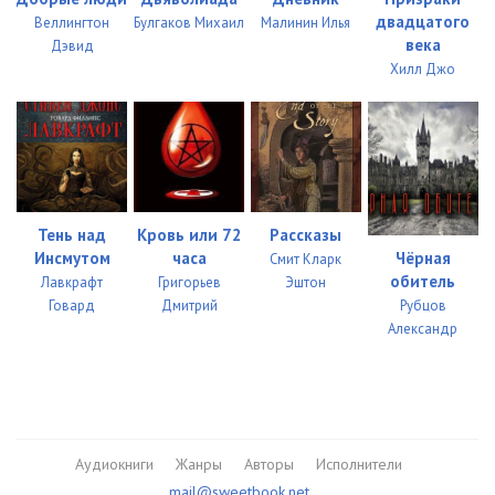
двадцатого
Веллингтон
Булгаков Михаил
Малинин Илья
века
Дэвид
Хилл Джо
Тень над
Кровь или 72
Рассказы
Инсмутом
часа
Чёрная
Смит Кларк
обитель
Лавкрафт
Григорьев
Эштон
Говард
Дмитрий
Рубцов
Александр
Аудиокниги
Жанры
Авторы
Исполнители
mail@sweetbook.net