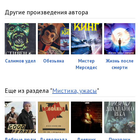
Другие произведения автора
Салимов удел
Обезьяна
Мистер
Жизнь после
Мерседес
смерти
Еще из раздела "
Мистика, ужасы
"
Добрые люди
Дьяволиада
Дневник
Призраки