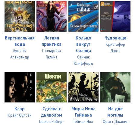
Вертикальная
Летняя
Кольцо
Чудовище
вода
практика
вокруг
Кристофер
Солнца
Бушков
Гончарова
Джон
Александр
Галина
Саймак
Клиффорд
Клэр
Сделка с
Миры Нила
На дне
дьяволом
Геймана
могилы
Крейг Оулсен
Шекли Роберт
Гейман Нил
Фрост Джанин