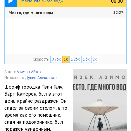
00:00
00:00
Место, где много воды
Место, где много воды
12:27
Скорость
0.75x
1x
1.25x
1.5x
2x
Автор:
Азимов Айзек
Исполняет:
Дунин Александр
Шериф городка Твин Галч,
Барт Камерон, был в этот
день крайне раздражен. Он
сидел за своим столом, в то
время как его помощник,
сидя на подоконнике, был
поражен увиденным.