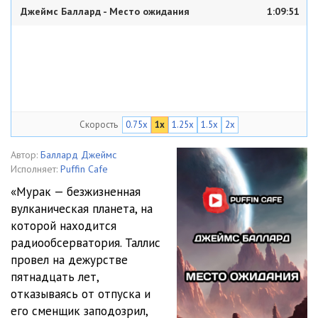
Джеймс Баллард - Место ожидания
1:09:51
Скорость
0.75x
1x
1.25x
1.5x
2x
Автор:
Баллард Джеймс
Исполняет:
Puffin Cafe
«Мурак — безжизненная
вулканическая планета, на
которой находится
радиообсерватория. Таллис
провел на дежурстве
пятнадцать лет,
отказываясь от отпуска и
его сменщик заподозрил,