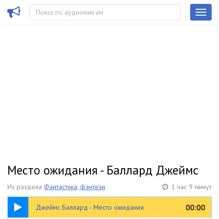
Место ожидания - Баллард Джеймс
Из раздела
Фантастика, фэнтези
1 час 9 минут
1:09:51
00:00
00:00
Джеймс Баллард - Место ожидания