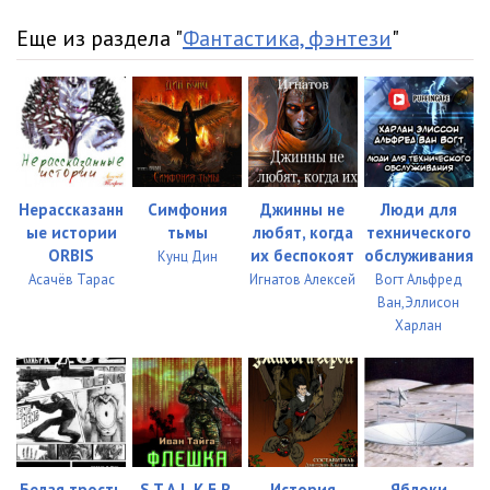
Еще из раздела "
Фантастика, фэнтези
"
Нерассказанн
Симфония
Джинны не
Люди для
ые истории
тьмы
любят, когда
технического
ORBIS
их беспокоят
обслуживания
Кунц Дин
Асачёв Тарас
Игнатов Алексей
Вогт Альфред
Ван,Эллисон
Харлан
Белая трость
S.T.A.L.K.E.R.
История
Яблоки