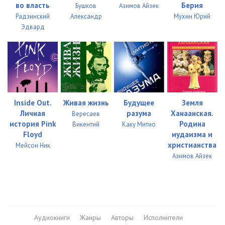
во власть
Берия
Бушков
Азимов Айзек
Радзинский
Александр
Мухин Юрий
Эдвард
Inside Out.
Живая жизнь
Будущее
Земля
Личная
разума
Ханаанская.
Вересаев
история Pink
Родина
Викентий
Каку Митио
Floyd
иудаизма и
христианства
Мейсон Ник
Азимов Айзек
Аудиокниги
Жанры
Авторы
Исполнители