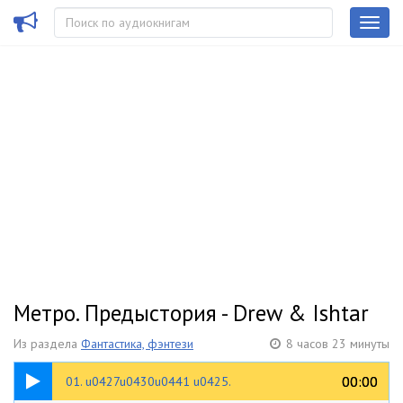
Метро. Предыстория - Drew & Ishtar
Из раздела
Фантастика, фэнтези
8 часов 23 минуты
27:35
00:00
00:00
01. u0427u0430u0441 u0425.