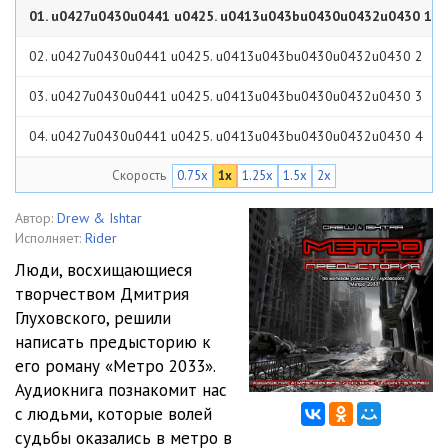
01. u0427u0430u0441 u0425. u0413u043bu0430u0432u0430 1
u0413u043bu0430u0432u0430 1
27:35
02. u0427u0430u0441 u0425. u0413u043bu0430u0432u0430 2
44:02
03. u0427u0430u0441 u0425. u0413u043bu0430u0432u0430 3
28:47
04. u0427u0430u0441 u0425. u0413u043bu0430u0432u0430 4
19:45
Скорость
0.75x
1x
1.25x
1.5x
2x
05. u0427u0430u0441 u0425. u0413u043bu0430u0432u0430 5
09:35
06. u0427u0430u0441 u0425. u0413u043bu0430u0432u0430 6
Автор:
Drew & Ishtar
Исполняет:
Rider
36:38
07. u0427u0430u0441 u0425. u0413u043bu0430u0432u0430 7
Люди, восхищающиеся
творчеством Дмитрия
58:35
08. u0427u0430u0441 u0425. u0413u043bu0430u0432u0430 8
Глуховского, решили
34:12
09. u0427u0430u0441 u0425. u0413u043bu0430u0432u0430 9
написать предысторию к
его роману «Метро 2033».
19:31
10. u0427u0430u0441 u0425. u0413u043bu0430u0432u0430 10
Аудиокнига познакомит нас
с людьми, которые волей
08:52
11. u0427u0430u0441 u0425. u0413u043bu0430u0432u0430 11
судьбы оказались в метро в