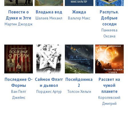
Повести о
Владыка вод
Жажда
Распутья.
Дунке и Эгге
Добрые
Шалаев Михаил
Вальтер Макс
соседи
Мартин Джордж
Панкеева
Оксана
Последние О-
Саймон Флэгг
Посейдоника
Рассвет на
Формы
и дьявол
2
чужой
планете
Ван Пелт
Порджес Артур
Толсон Хельги
Джеймс
Королевский
Дмитрий