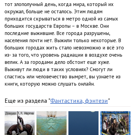
21:00
12. u0427u0430u0441 u0425. u0413u043bu0430u0432u0430 12
тот злополучный день, когда мира, который их
окружал, больше не осталось. Этим людям
14:08
13. u0427u0430u0441 u0425. u0413u043bu0430u0432u0430 13
приходится скрываться в метро одной из самых
больших государств Европы – в Москве. Они
11:26
14. u0427u0430u0441 u0425. u0413u043bu0430u0432u0430 14
последние выжившие. Все города разрушены,
18:44
15. u0427u0430u0441 u0425. u0413u043bu0430u0432u0430 15
населения почти нет. Выжили только некоторые. В
больших городах жить стало невозможно и всё это
22:15
16. u0427u0430u0441 u0425. u0413u043bu0430u0432u0430 16
из- за того, что уровень радиации в воздухе очень
велик. А за городами дело обстоит еще хуже.
19:28
17. u0427u0430u0441 u0425. u0413u043bu0430u0432u0430 17
Выживут ли люди в таких условиях? Смогут ли
16:17
18. u0427u0430u0441 u0425 + 10 u043bu0435u0442.
спастись или человечество вымрет, вы узнаете из
книги, которую можно слушать онлайн.
u0413u043bu0430u0432u0430 1
22:18
19. u0427u0430u0441 u0425 + 10 u043bu0435u0442.
u0413u043bu0430u0432u0430 2
24:34
20. u0427u0430u0441 u0425 + 10 u043bu0435u0442.
Еще из раздела "
Фантастика, фэнтези
"
u0413u043bu0430u0432u0430 3
10:35
21. u0427u0430u0441 u0425 + 10 u043bu0435u0442.
u0413u043bu0430u0432u0430 4
26:07
22. u042du043fu0438u043bu043eu0433
08:42