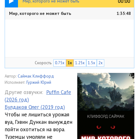
00:00
00:00
Мир, которого не может быть
Мир, которого не может быть
1:35:48
Скорость
0.75x
1x
1.25x
1.5x
2x
Автор:
Саймак Клиффорд
Исполняет:
Гуржий Юрий
Другие озвучки:
Puffin Cafe
(2026 год)
Булдаков Олег (2019 год)
Чтобы не лишиться урожая
вуа, Гэвин Дункан вынужден
пойти охотиться на вора.
Туземцы умоляли не