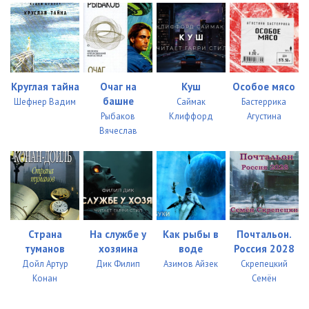
Круглая тайна
Очаг на
Куш
Особое мясо
башне
Шефнер Вадим
Саймак
Бастеррика
Рыбаков
Клиффорд
Агустина
Вячеслав
Страна
На службе у
Как рыбы в
Почтальон.
туманов
хозяина
воде
Россия 2028
Дойл Артур
Дик Филип
Азимов Айзек
Скрепецкий
Конан
Семён