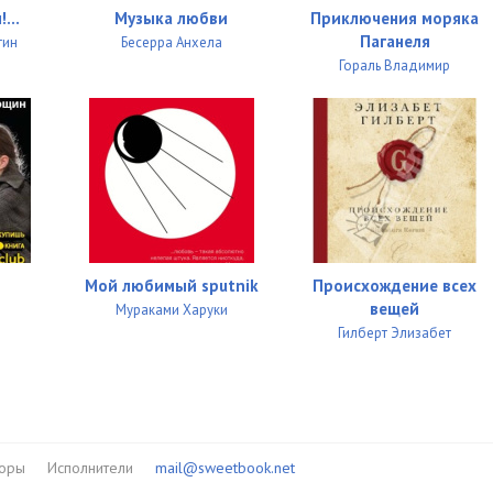
и!…
Музыка любви
Приключения моряка
Паганеля
тин
Бесерра Анхела
Гораль Владимир
Мой любимый sputnik
Происхождение всех
вещей
Мураками Харуки
Гилберт Элизабет
торы
Исполнители
mail@sweetbook.net