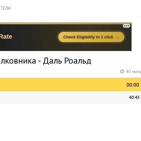
ТЕЛИ
лковника - Даль Роальд
40 мину
00:00
00:00
40:43