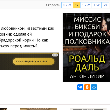
Скорость
0.75x
1x
1.25x
1.5x
2x
м любовником, известным как
ковник сделал ей
брадорской норки. Но как
ться» перед мужем?..