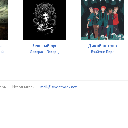
а
Зеленый луг
Дикий остров
ейн
Лавкрафт Говард
Брайони Пирс
торы
Исполнители
mail@sweetbook.net