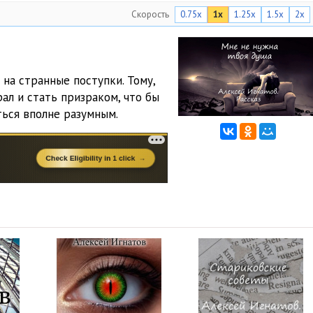
Скорость
0.75x
1x
1.25x
1.5x
2x
 на странные поступки. Тому,
ал и стать призраком, что бы
ться вполне разумным.