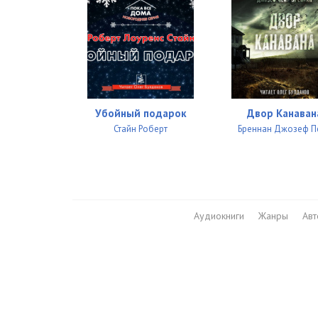
Убойный подарок
Двор Канаван
Стайн Роберт
Бреннан Джозеф П
Аудиокниги
Жанры
Ав