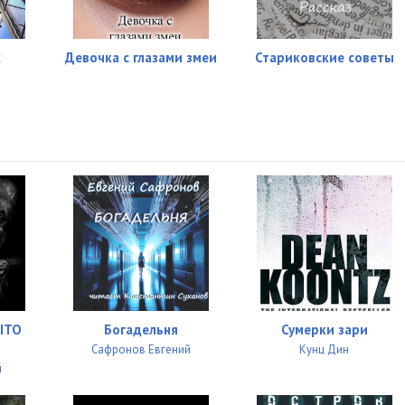
х
Девочка с глазами змеи
Стариковские советы
ЫТО
Богадельня
Сумерки зари
Сафронов Евгений
Кунц Дин
й