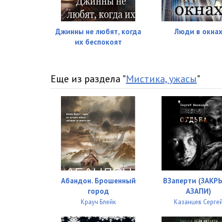
Джинны не любят, когда
Люди в окна
их беспокоят
Еще из раздела "
Мистика, ужасы
"
Абандон. Брошенный
ВЗаперти (ЗАКР
город
АЗАПИ)
Крауч Блейк
Казанцев Серге