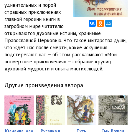
удивительных и порой
01_10_Priklyucheniya
05:03
страшных приключениях
главной героини книги в
01_11_Priklyucheniya
03:20
загробном мире читателю
открываются духовные истины, хранимые
02_01_Priklyucheniya
05:01
Православной Церковью. Что такое мытарства души,
02_02_Priklyucheniya
05:00
что ждет нас после смерти, какие искушения
подстерегают нас — об этом рассказывают «Мои
02_03_Priklyucheniya
05:04
посмертные приключения» — собрание крупиц
духовной мудрости и опыта многих людей.
02_04_Priklyucheniya
05:01
02_05_Priklyucheniya
05:00
Другие произведения автора
02_06_Priklyucheniya
05:02
02_07_Priklyucheniya
05:03
02_08_Priklyucheniya
05:01
02_09_Priklyucheniya
05:02
Юлианна, или
Русалка в
Путь
Сын Вождя