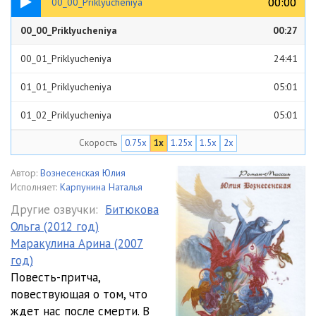
00:00
00:00
00_00_Priklyucheniya
00_00_Priklyucheniya
00:27
00_01_Priklyucheniya
24:41
01_01_Priklyucheniya
05:01
01_02_Priklyucheniya
05:01
Скорость
0.75x
1x
1.25x
1.5x
2x
01_03_Priklyucheniya
05:02
01_04_Priklyucheniya
05:03
Автор:
Вознесенская Юлия
Исполняет:
Карпунина Наталья
01_05_Priklyucheniya
05:00
Другие озвучки:
Битюкова
Ольга (2012 год)
01_06_Priklyucheniya
05:01
Маракулина Арина (2007
01_07_Priklyucheniya
05:03
год)
Повесть-притча,
01_08_Priklyucheniya
05:04
повествующая о том, что
ждет нас после смерти. В
01_09_Priklyucheniya
05:01