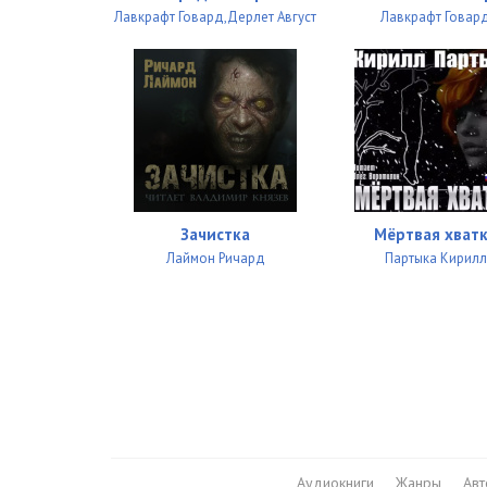
Лавкрафт Говард,Дерлет Август
Лавкрафт Говар
Зачистка
Мёртвая хват
Лаймон Ричард
Партыка Кирилл
Аудиокниги
Жанры
Ав