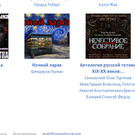
д
Говард Роберт
Казот Жак
ка
Ночной ларек
Антология русской готик
XIX-XX веков:...
Шендеров Герман
Сенковский Осип,Тургенев
Иван,Гаршин Всеволод,Толсто
Алексей Константинович,Брюс
Валерий,Сологуб Фёдор
торы
Исполнители
mail@sweetbook.net