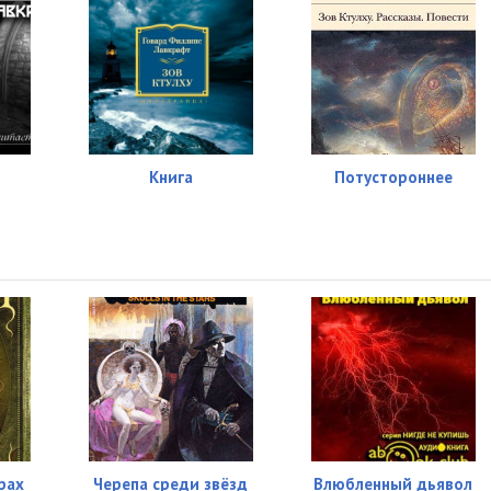
Книга
Потустороннее
рах
Черепа среди звёзд
Влюбленный дьявол