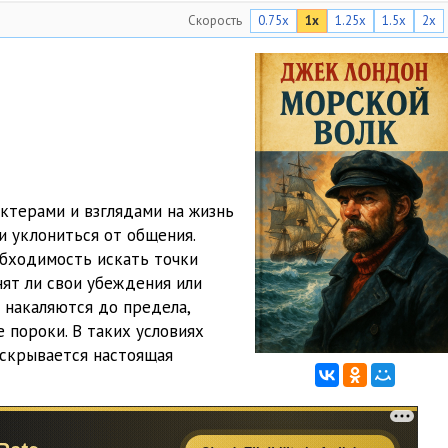
Скорость
0.75x
1x
1.25x
1.5x
2x
20:36
37:11
09:11
18:56
21:48
актерами и взглядами на жизнь
17:31
и уклониться от общения.
обходимость искать точки
16:04
нят ли свои убеждения или
23:48
 накаляются до предела,
 пороки. В таких условиях
11:06
аскрывается настоящая
18:31
32:59