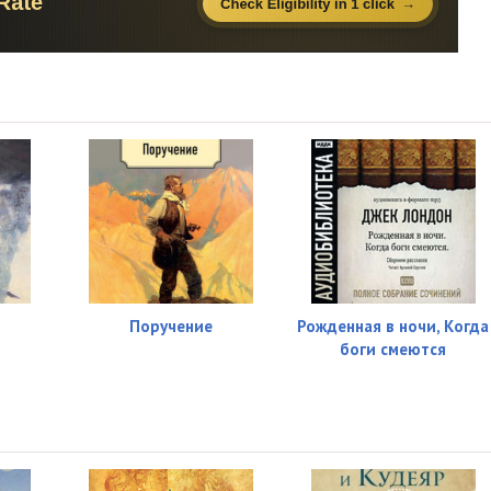
18:00
34:06
17:38
16:21
19:50
10:17
08:34
13:17
Поручение
Рожденная в ночи, Когда
боги смеются
18:10
30:16
31:37