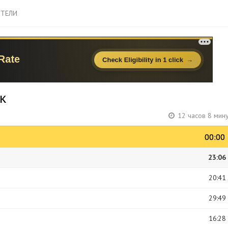
ТЕЛИ
к
12 часов 8 мин
00:00
00:00
23:06
20:41
29:49
16:28