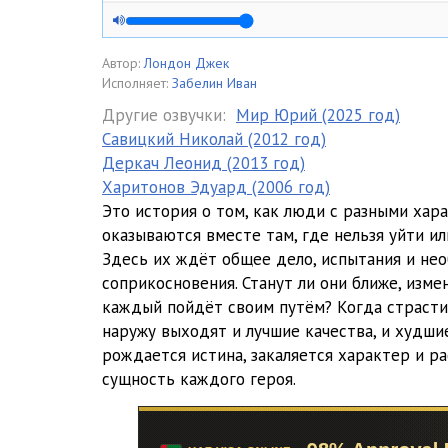
05
06
Автор:
Лондон Джек
Исполняет:
Забелин Иван
07
Другие озвучки:
Мир Юрий (2025 год)
Савицкий Николай (2012 год)
08
Деркач Леонид (2013 год)
09
Харитонов Эдуард (2006 год)
Это история о том, как люди с разными хар
10
оказываются вместе там, где нельзя уйти ил
Здесь их ждёт общее дело, испытания и не
11
соприкосновения. Станут ли они ближе, изме
12
каждый пойдёт своим путём? Когда страсти
наружу выходят и лучшие качества, и худшие
13
рождается истина, закаляется характер и р
сущность каждого героя.
14
15