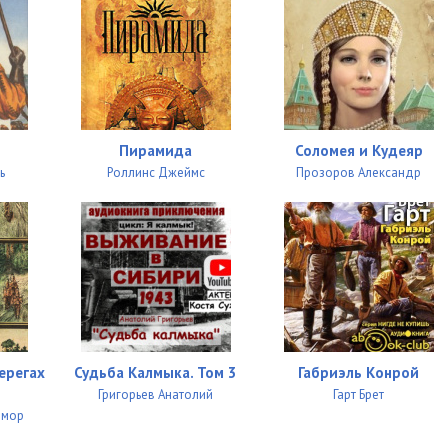
17:36
15:06
13:06
17:57
Пирамида
Соломея и Кудеяр
06:13
ь
Роллинс Джеймс
Прозоров Александр
19:29
14:15
12:44
15:27
21:05
ерегах
Судьба Калмыка. Том 3
Габриэль Конрой
Григорьев Анатолий
Гарт Брет
18:02
имор
07:22