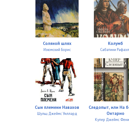
27
28
29
30
Соляной шлях
Колумб
31
Изюмский Борис
Сабатини Рафаэл
32
33
34
35
36
Сын племени Навахов
Следопыт, или На б
Онтарио
Шульц Джеймс Уиллард
37
Купер Джеймс Фен
38