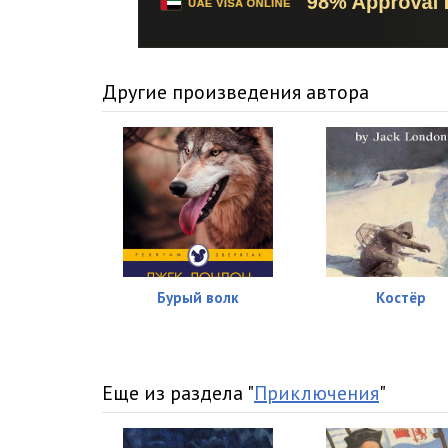
16
17
Другие произведения автора
18
19
20
21
22
23
Бурый волк
Костёр
24
25
Еще из раздела "
Приключения
"
26