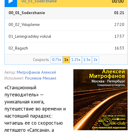
00:00
00:00
00_01_Soderzhanie
00_01_Soderzhanie
01:21
00_02_Vstuplenie
27:20
01_Leningradskiy vokzal
17:37
02_Bagazh
16:33
Скорость
0.75x
1x
1.25x
1.5x
2x
03_Rizhskaya
34:29
04_Ostankino
04:44
Автор:
Митрофанов Алексей
Исполняет:
Росляков Михаил
05_Petrovsko-Razumovskoe
13:50
«Станционный
путеводитель» —
06_NATI
04:02
уникальная книга,
07_Hovrino
05:24
путешествие во времени и
настоящий парадокс:
08_Himki
26:45
читаешь ее со скоростью
летящего «Сапсана», а
09_Shodnya
20:42