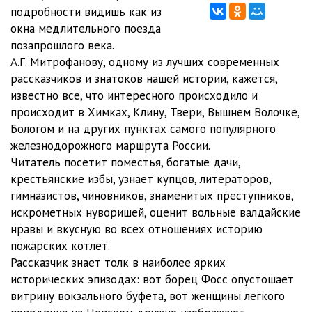
подробности видишь как из
10_Firsanovka
18:31
окна медлительного поезда
позапрошлого века.
11_Kryukovo
14:21
А.Г. Митрофанову, одному из лучших современных
рассказчиков и знатоков нашей истории, кажется,
12_Na elektrichke
16:42
известно все, что интересного происходило и
13_Povarovka
09:19
происходит в Химках, Клину, Твери, Вышнем Волочке,
Бологом и на других пунктах самого популярного
14_Podsolnechnaya
11:21
железнодорожного маршрута России.
Читатель посетит поместья, богатые дачи,
15_Klin
18:56
крестьянские избы, узнает купцов, литераторов,
16_Ostanovki v puti
06:45
гимназистов, чиновников, знаменитых преступников,
искрометных нуворишей, оценит вольные валдайские
17_Tver
25:49
нравы и вкусную во всех отношениях историю
пожарских котлет.
18_Vagonnaya zhizn
09:24
Рассказчик знает толк в наиболее ярких
19_Lihoslavl.Torzhok
31:32
исторических эпизодах: вот борец Фосс опустошает
витрину вокзального буфета, вот женщины легкого
20_Spirovo
03:16