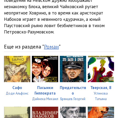
поведения на Невском дружно изображают
незнакомку Блока, великий Чайковский ругает
21_Vyshniy Volochek
10:28
неопрятное Ховрино, в то время как аристократ
22_Bologoe
15:02
Набоков играет в невинного «дурачка», а юный
Паустовский рьяно ловит безбилетников в тихом
23_Malaya Vishera
03:17
Петровско-Разумовском.
24_Lokomotiv
05:15
Еще из раздела "
Роман
"
25_Chudovo
26:36
26_Lyuban
08:56
27_Tosno
05:51
28_Sablino
12:58
Сафо
Пасынки
Предательств
Тверская, 8
29_Kolpino
13:50
Гиппократа
о
Доде Альфонс
Устинова
Дайнека Михаил
Брянцев Георгий
Татьяна
30_Navalochnaya
08:33
31_Poeziya vokzala
11:33