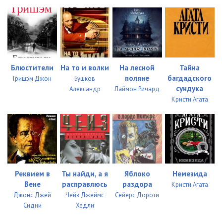
0023
10:07
0024
09:28
0025
10:09
Блюстители
На то и волки
На лесной
Тайна
0026
10:02
поляне
багдадского
Гришэм Джон
Бушков
сундука
Александр
Лаймон Ричард
0027
10:09
Кристи Агата
0028
10:04
0029
10:08
0030
09:07
0031
10:02
Реквием в
Ты найди, а я
Яблоко
Немезида
Вене
расправлюсь
раздора
Кристи Агата
0032
10:06
Джонс Джей
Чейз Джеймс
Сейерс Дороти
Сидни
Хедли
0033
10:02