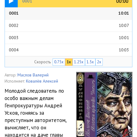
00:00
00:00
0001
0001
10:01
0002
10:07
0003
10:01
0004
10:03
Скорость
0.75x
1x
1.25x
1.5x
2x
0005
10:04
0006
09:32
Автор:
Маслов Валерий
Исполняет:
Ковалёв Алексей
0007
10:03
Молодой следователь по
особо важным делам
0008
10:04
Генпрокуратуры Андрей
0009
10:11
Усков, гоняясь за
преступным авторитетом,
0010
10:02
вычисляет, что он
находится на даче главы
0011
10:02