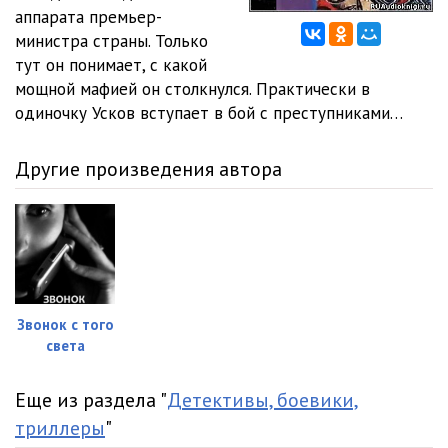
аппарата премьер-
0012
09:35
министра страны. Только
тут он понимает, с какой
0013
10:03
мощной мафией он столкнулся. Практически в
одиночку Усков вступает в бой с преступниками…
0014
10:02
0015
10:06
Другие произведения автора
0016
10:09
0017
10:02
0018
09:32
0019
10:02
Звонок с того
света
0020
10:04
0021
10:01
Еще из раздела "
Детективы, боевики,
триллеры
"
0022
10:02