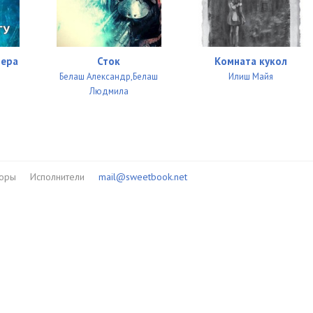
зера
Сток
Комната кукол
Белаш Александр,Белаш
Илиш Майя
Людмила
торы
Исполнители
mail@sweetbook.net