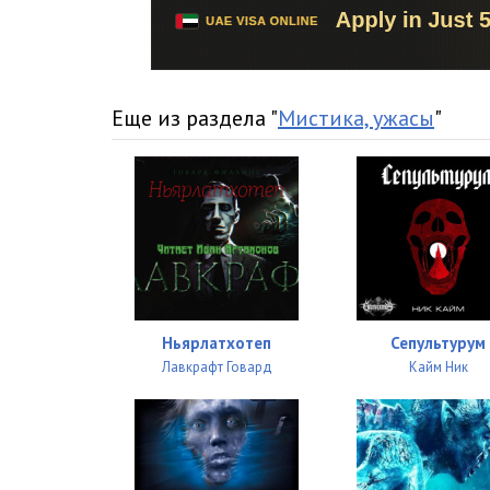
Еще из раздела "
Мистика, ужасы
"
Ньярлатхотеп
Сепультурум
Лавкрафт Говард
Кайм Ник