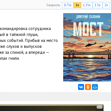
Скорость
0.75x
1x
1.25x
1.5x
2x
командировка сотрудника
ый в таёжной глуши,
ных событий. Прибыв на место
уже слухов и выпусков
же за спиной, а впереди —
пах гнили.