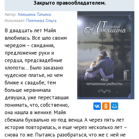
Закрыто правообладателем.
Автор:
Алюшина Татьяна
Исполняет:
Плетнева Ольга
В двадцать лет Майя
влюбилась. Все шло своим
чередом – свидания,
предложение руки и
сердца, предсвадебные
хлопоты… Было заказано
чудесное платье, но чем
ближе к свадьбе, тем
больше нервничала
девушка, уже переставшая
понимать, что, собственно,
она нашла в женихе. Майя
сбежала буквально из-под венца. А через пять лет
история повторилась, и еще через несколько лет –
снова то же. Пытаясь разобраться, что же с ней не