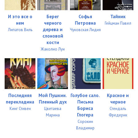
И это все о
Берег
Софья
Тайник
нем
черного
Петровна
Гейцман Павел
дерева и
Липатов Виль
Чуковская Лидия
слоновой
кости
Жаколио Луи
Последняя
Мой Пушкин.
Голубое сало.
Красное и
перекладина
Пленный дух
Письма
черное
Бориса
Кинг Стивен
Цветаева
Стендаль
Глогера
Марина
Фредерик
Сорокин
Владимир