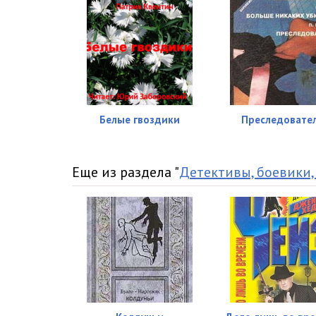
016
017
018
019
Белые гвоздики
Преследовате
020
021
Еще из раздела "
Детективы, боевики,
022
023
024
025
026