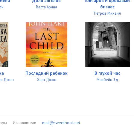
емени
Доля ангелов
Гончаров и кровавый
12:51
бизнес
ли
Веста Арина
Петров Михаил
08:54
10:21
08:13
09:58
11:06
ка
Последний ребенок
В глухой час
10:52
рр Джон
Харт Джон
Макбейн Эд
13:42
13:03
12:57
13:39
торы
Исполнители
mail@sweetbook.net
13:19