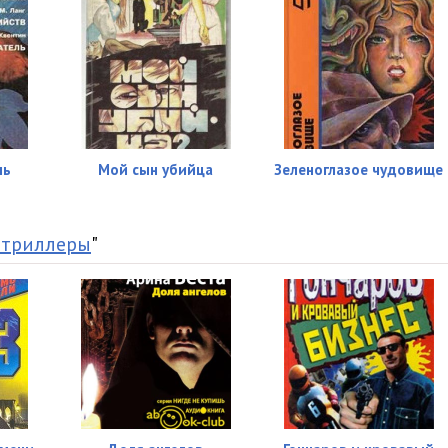
09:18
09:36
10:10
11:48
ль
Мой сын убийца
Зеленоглазое чудовище
07:33
11:15
 триллеры
"
10:52
11:26
17:11
08:23
10:54