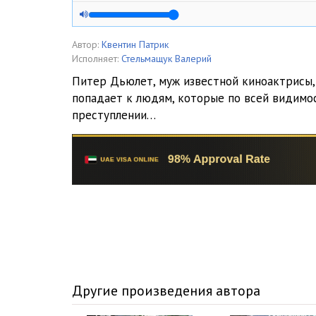
005
006
Автор:
Квентин Патрик
Исполняет:
Стельмащук Валерий
007
Питер Дьюлет, муж известной киноактрисы, 
попадает к людям, которые по всей видимо
008
преступлении…
009
010
011
012
013
014
Другие произведения автора
015