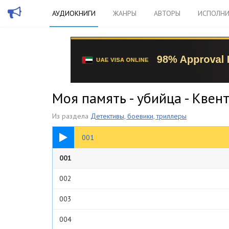
АУДИОКНИГИ
ЖАНРЫ
АВТОРЫ
ИСПОЛНИ
Моя память - убийца - Квен
Из раздела
Детективы, боевики, триллеры
04:59
001
001
002
003
004