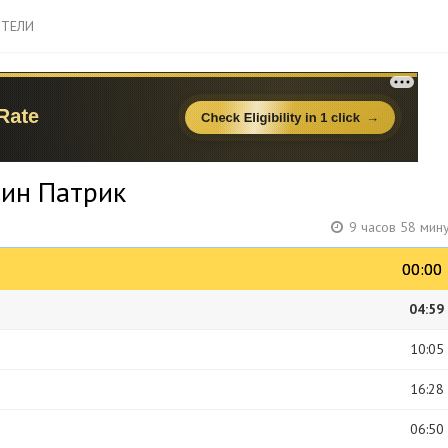
ТЕЛИ
тин Патрик
9 часов 58 мин
00:00
00:00
04:59
10:05
16:28
06:50