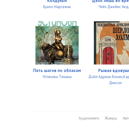
Колдуньи
Дело лишь во вр
027
Буало-Нарсежак
Чейз Джеймс Хед
028
029
030
031
032
Пять шагов по облакам
Рыжая вдовуш
033
Устинова Татьяна
Дойл Адриан Конан,Ка
034
Диксон
035
036
037
Аудиокниги
Жанры
Ав
038